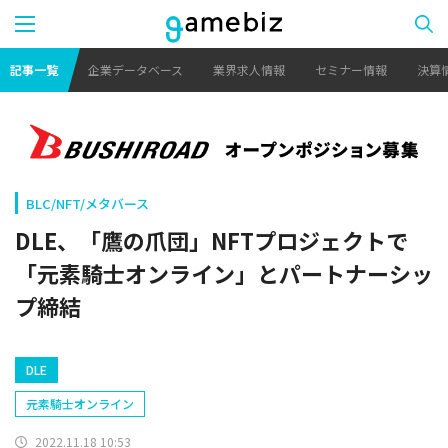
記事一覧
企業データベース
業界求人情報
セミナー情報
決算
BLC/NFT/メタバース
DLE、「鷹の爪団」NFTプロジェクトで
「元素騎士オンライン」とパートナーシッ
プ締結
DLE
元素騎士オンライン
2022.11.18 10:53