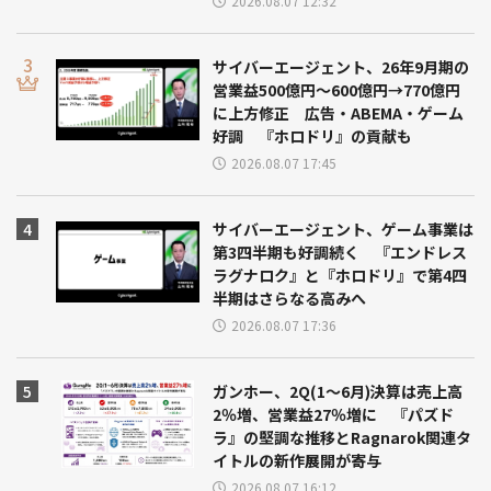
2026.08.07 12:32
サイバーエージェント、26年9月期の
営業益500億円～600億円→770億円
に上方修正 広告・ABEMA・ゲーム
好調 『ホロドリ』の貢献も
2026.08.07 17:45
サイバーエージェント、ゲーム事業は
第3四半期も好調続く 『エンドレス
ラグナロク』と『ホロドリ』で第4四
半期はさらなる高みへ
2026.08.07 17:36
ガンホー、2Q(1～6月)決算は売上高
2％増、営業益27％増に 『パズド
ラ』の堅調な推移とRagnarok関連タ
イトルの新作展開が寄与
2026.08.07 16:12