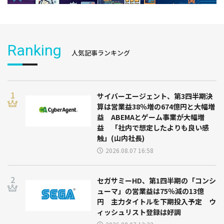
Ranking
人気記事ランキング
サイバーエージェント、第3四半期決
算は営業益38％増の674億円と大幅増
益 ABEMAとゲーム事業が大幅増
益 「社内で想定したよりも良い感
触」(山内社長)
2026.08.07 16:58
セガサミーHD、第1四半期の「コンシ
ューマ」の営業益は75％減の13億
円 主力タイトルを下期投入予定 ウ
ィッシュリスト登録は好調