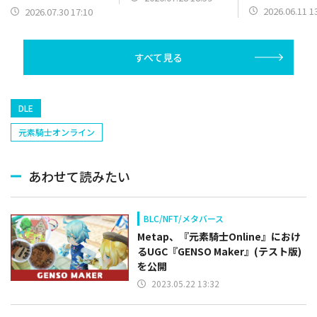
ARENA』が事
NFT』を正式リリース
2026.06.11 1
2026.07.30 17:10
ャンペーンを開
すべて見る
DLE
元素騎士オンライン
あわせて読みたい
BLC/NFT/メタバース
Metap、『元素騎士Online』におけ
るUGC『GENSO Maker』(テスト版)
を公開
2023.05.22 13:32