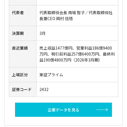
代表者
代表取締役会長 南場 智子／代表取締役社
長兼CEO 岡村 信悟
決算期
3月
直近業績
売上収益1477億円、営業利益186億9400
万円、税引前利益257億6400万円、最終利
益190億4800万円（2026年3月期）
上場区分
東証プライム
証券コード
2432
企業データを見る