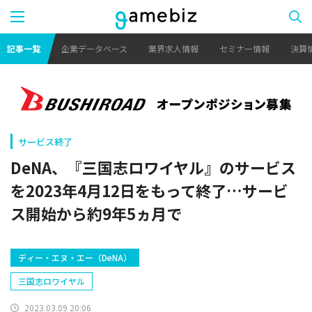
記事一覧
企業データベース
業界求人情報
セミナー情報
決算
サービス終了
DeNA、『三国志ロワイヤル』のサービス
を2023年4月12日をもって終了…サービ
ス開始から約9年5ヵ月で
ディー・エヌ・エー（DeNA）
三国志ロワイヤル
2023.03.09 20:06