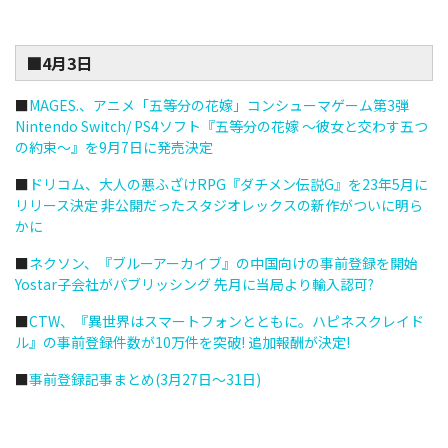
■4月3日
■
MAGES.、アニメ「五等分の花嫁」コンシューマゲーム第3弾
Nintendo Switch/ PS4ソフト『五等分の花嫁 ～彼女と交わす五つ
の約束～』を9月7日に発売決定
■
ドリコム、大人の悪ふざけRPG『ダチメン伝説G』を23年5月に
リリース決定 非公開だったスタジオレックスの新作がついに明ら
かに
■
ネクソン、『ブルーアーカイブ』の中国向けの事前登録を開始
Yostar子会社がパブリッシング 先月に当局より輸入認可?
■
CTW、『異世界はスマートフォンとともに。ハピネスクレイド
ル』の事前登録件数が10万件を突破! 追加報酬が決定!
■
事前登録記事まとめ(3月27日～31日)