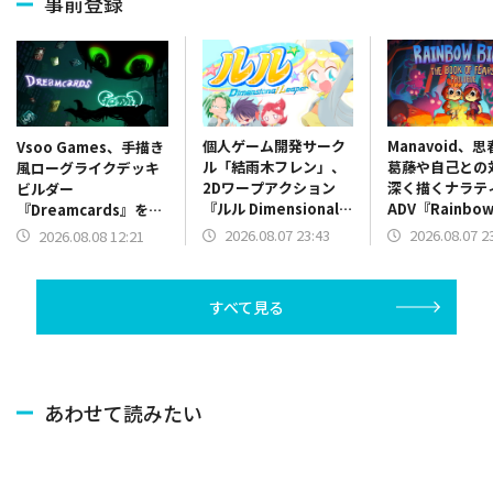
事前登録
個人ゲーム開発サーク
Manavoid、
Vsoo Games、手描き
ル「結雨木フレン」、
葛藤や自己との
風ローグライクデッキ
2Dワープアクション
深く描くナラテ
ビルダー
『ルル Dimensional
ADV『Rainbow B
『Dreamcards』を
Leaper』体験版をリ
The Book of 
Steamにて2026年8月
2026.08.07 23:43
2026.08.07 2
2026.08.08 12:21
リース
を発表
19日に発売
すべて見る
あわせて読みたい