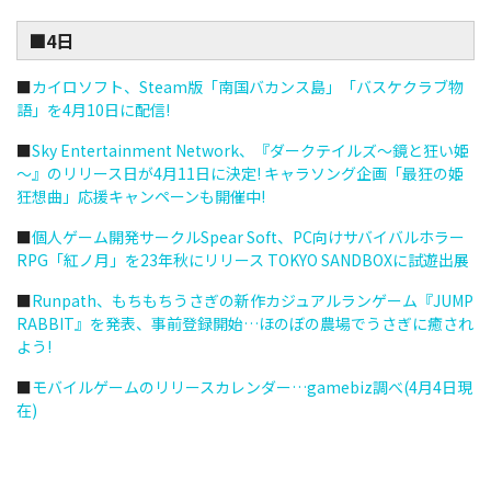
■4日
■
カイロソフト、Steam版「南国バカンス島」「バスケクラブ物
語」を4月10日に配信!
■
Sky Entertainment Network、『ダークテイルズ～鏡と狂い姫
～』のリリース日が4月11日に決定! キャラソング企画「最狂の姫
狂想曲」応援キャンペーンも開催中!
■
個人ゲーム開発サークルSpear Soft、PC向けサバイバルホラー
RPG「紅ノ月」を23年秋にリリース TOKYO SANDBOXに試遊出展
■
Runpath、もちもちうさぎの新作カジュアルランゲーム『JUMP
RABBIT』を発表、事前登録開始…ほのぼの農場でうさぎに癒され
よう!
■
モバイルゲームのリリースカレンダー…gamebiz調べ(4月4日現
在)