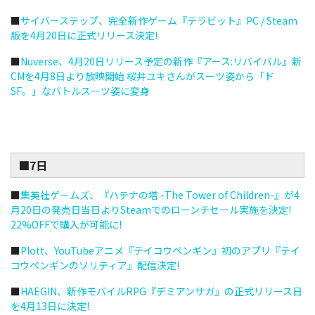
■
サイバーステップ、完全新作ゲーム『テラビット』PC / Steam
版を4月20日に正式リリース決定!
■
Nuverse、4月20日リリース予定の新作『アース:リバイバル』新
CMを4月8日より放映開始 桜井ユキさんがスーツ姿から「ド
SF。」なバトルスーツ姿に変身
■7日
■
集英社ゲームズ、『ハテナの塔 -The Tower of Children-』が4
月20日の発売日当日よりSteamでのローンチセール実施を決定!
22%OFFで購入が可能に!
■
Plott、YouTubeアニメ『テイコウペンギン』初のアプリ『テイ
コウペンギンのソリティア』配信決定!
■
HAEGIN、新作モバイルRPG『デミアンサガ』の正式リリース日
を4月13日に決定!