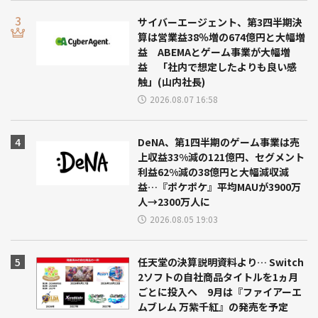
サイバーエージェント、第3四半期決
算は営業益38％増の674億円と大幅増
益 ABEMAとゲーム事業が大幅増
益 「社内で想定したよりも良い感
触」(山内社長)
2026.08.07 16:58
DeNA、第1四半期のゲーム事業は売
上収益33%減の121億円、セグメント
利益62%減の38億円と大幅減収減
益…『ポケポケ』平均MAUが3900万
人→2300万人に
2026.08.05 19:03
任天堂の決算説明資料より… Switch
2ソフトの自社商品タイトルを1ヵ月
ごとに投入へ 9月は『ファイアーエ
ムブレム 万紫千紅』の発売を予定