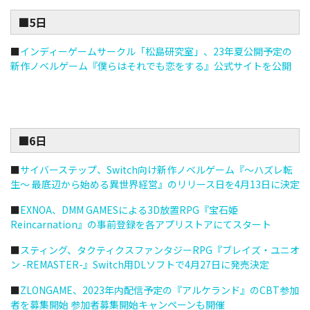
■5日
■
インディーゲームサークル「松島研究室」、23年夏公開予定の
新作ノベルゲーム『僕らはそれでも恋をする』公式サイトを公開
■6日
■
サイバーステップ、Switch向け新作ノベルゲーム『～ハズレ転
生～ 最底辺から始める異世界経営』のリリース日を4月13日に決定
■
EXNOA、DMM GAMESによる3D放置RPG『宝石姫
Reincarnation』の事前登録を各アプリストアにてスタート
■
スティング、タクティクスファンタジーRPG『ブレイズ・ユニオ
ン -REMASTER-』Switch用DLソフトで4月27日に発売決定
■
ZLONGAME、2023年内配信予定の『アルケランド』のCBT参加
者を募集開始 参加者募集開始キャンペーンも開催