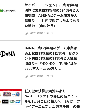
サイバーエージェント、第3四半期
決算は営業益38％増の674億円と大
幅増益 ABEMAとゲーム事業が大
幅増益 「社内で想定したよりも良
い感触」(山内社長)
2026.08.07 16:58
DeNA、第1四半期のゲーム事業は
売上収益33%減の121億円、セグメ
ント利益62%減の38億円と大幅減
収減益…『ポケポケ』平均MAUが
3900万人→2300万人に
2026.08.05 19:03
任天堂の決算説明資料より…
Switch 2ソフトの自社商品タイト
ルを1ヵ月ごとに投入へ 9月は『フ
ァイアーエムブレム 万紫千紅』の発