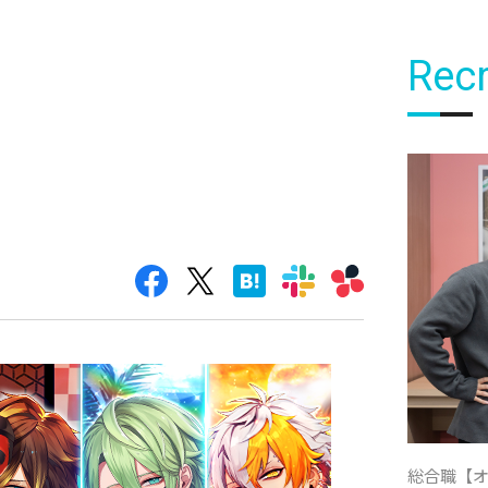
Recr
総合職【