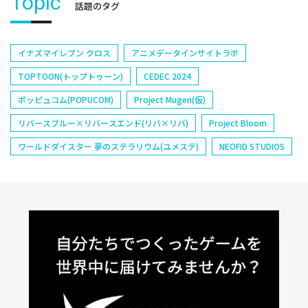
Topic
話題のタグ
イナズマイレブン クロス
アニメデータインサイトラボ
TOPTOON(トップトゥーン)
CEDEC 2024
ポッピュコム(POPUCOM)
Project Mugen(仮)
リバースブルー×リバースエンド(リバ×リバ)
Project Bloom
ワールドダイスター 夢のステラリウム(ユメステ)
NEOFID STUDIOS