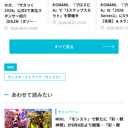
KONAMI、『プロスピ
KONAMI、『
セガ、『サカつく
A』で「3ステップスカ
A』の「2026
2026』公式Xで実在ス
ウト」を開催中
Series1」にS
ポンサー紹介
【先発】＆ Aラ
【DAZN（ダゾー
2026.08.07 15:30
【野手】新登場
ン）】篇をポスト
2026.08.07 1
2026.08.07 19:00
リー(オリックス
ラー(中日)、奈
己(北海道日本ハ
すべて見る
塁手)、持丸泰輝
捕手)など
MIXI
モンスターストライク（モンスト）
あわせて読みたい
キャンペーン
MIXI、『モンスト』で新たに「彩・獣
神祭」が8月8日より開催…「彩・獣