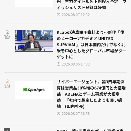
円 主力タイトルを下期投入予定 ウ
ィッシュリスト登録は好調
2026.08.07 12:32
KLabの決算説明資料より…新作『僕
のヒーローアカデミア UNITED
SURVIVAL』は日本国内だけでなく北
米を中心としたグローバル市場がター
ゲットに
2026.08.06 17:03
サイバーエージェント、第3四半期決
算は営業益38％増の674億円と大幅増
益 ABEMAとゲーム事業が大幅増
益 「社内で想定したよりも良い感
触」(山内社長)
2026.08.07 16:58
DeNA、第1四半期のゲーム事業は売