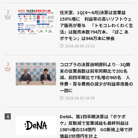
任天堂、1Q(4～6月)決算は営業益
150％増に 利益率の高いソフトウェ
ア販売が寄与 『トモコレわくわく生
活』は販売本数794万本、『ぽこ あ
ポケモン』は946万本に伸長
2026.08.06 15:52
コロプラの決算説明資料より…3Q期
末の従業員数は前年同期比で201名
減、前四半期比で7名増の965名 人
件費・賞与費用の減少が利益率改善の
一因に
2026.08.05 16:39
DeNA、第1四半期決算は『ポケポ
ケ』反動減で営業減益も最終利益は
198%増の334億円 GO新規上場で評
価益395億円を計上