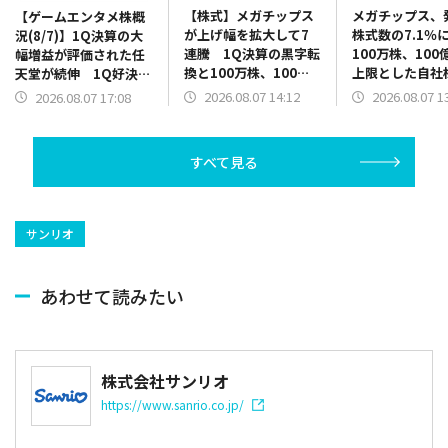
【株式】メガチップス
メガチップス、
【ゲームエンタメ株概
が上げ幅を拡大して7
株式数の7.1％
況(8/7)】1Q決算の大
連騰 1Q決算の黒字転
100万株、100
幅増益が評価された任
換と100万株、100億
上限とした自社
天堂が続伸 1Q好決算
円を上限とした自社株
を実施 SiTim
と2Q累計業績予想の上
2026.08.07 14:12
2026.08.07 1
2026.08.07 17:08
買いの発表で
の売却益の上振
方修正を発表のバンダ
原資に
イナムコHDは5000円
台を回復
すべて見る
サンリオ
あわせて読みたい
株式会社サンリオ
https://www.sanrio.co.jp/