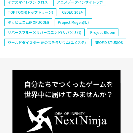
イナズマイレブン クロス
アニメデータインサイトラボ
TOPTOON(トップトゥーン)
CEDEC 2024
ポッピュコム(POPUCOM)
Project Mugen(仮)
リバースブルー×リバースエンド(リバ×リバ)
Project Bloom
ワールドダイスター 夢のステラリウム(ユメステ)
NEOFID STUDIOS