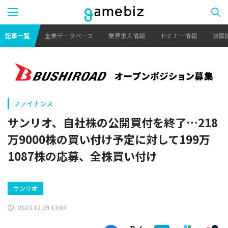
記事一覧
企業データベース
業界求人情報
セミナー情報
決算
ファイナンス
サンリオ、自社株の公開買付を終了…218
万9000株の買い付け予定に対して199万
1087株の応募、全株買い付け
サンリオ
2023.12.29 13:04