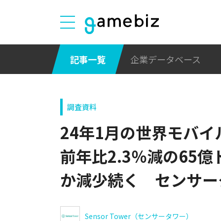
記事一覧
企業データベース
調査資料
24年1月の世界モバ
前年比2.3％減の65億
か減少続く センサー
Sensor Tower（センサータワー）