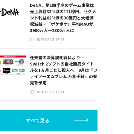
DeNA、第1四半期のゲーム事業は
売上収益33%減の121億円、セグメ
ント利益62%減の38億円と大幅減
収減益…『ポケポケ』平均MAUが
3900万人→2300万人に
2026.08.05 19:03
任天堂の決算説明資料より…
Switch 2ソフトの自社商品タイト
ルを1ヵ月ごとに投入へ 9月は『フ
ァイアーエムブレム 万紫千紅』の発
売を予定
2026.08.06 16:41
すべて見る