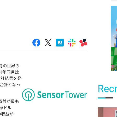
年1月の世界の
前年同月比
る推計結果を発
額の合計となっ
Recr
収益が最も
億ドル
の収益が