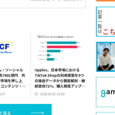
ーム・ソーシャル
ripples、日本市場における
兆7601億円 外
TikTok Shopの利用実態を9つ
が市場を押し上
の独自データから徹底解剖…継
・コンテンツ・フ
続意向72%、購入頻度アップ
65%、勝ちカテゴリはアパレ
6:57
2026.08.05 16:00
ル・コスメ・日用品
て見る