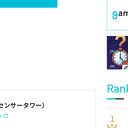
Ran
er（センサータワー）
a