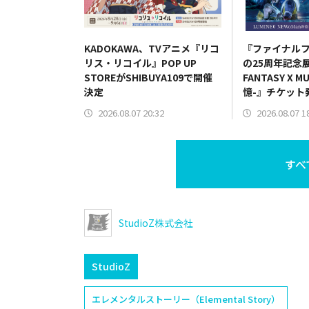
KADOKAWA、TVアニメ『リコ
『ファイナルフ
リス・リコイル』POP UP
の25周年記念展
STOREがSHIBUYA109で開催
FANTASY X 
決定
憶-』チケット
グッズ情報も
2026.08.07 20:32
2026.08.07 1
すべ
StudioZ株式会社
StudioZ
エレメンタルストーリー（Elemental Story）