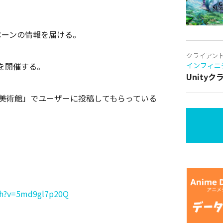
ペーンの情報を届ける。
クライアン
を開催する。
インフィニ
Unity
ト美術館」でユーザーに投稿してもらっている
。
ch?v=5md9gl7p20Q