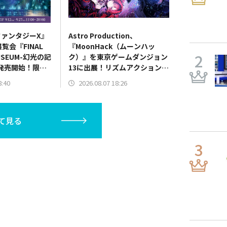
ァンタジーX』
Astro Production、
覧会『FINAL
『MoonHack（ムーンハッ
MUSEUM-幻光の記
ク）』を東京ゲームダンジョン
発売開始！限定
13に出展！リズムアクションパ
一部公開
ートを実際にプレイ可能
8:40
2026.08.07 18:26
て見る