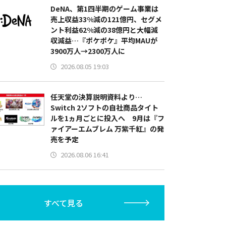
DeNA、第1四半期のゲーム事業は
売上収益33%減の121億円、セグメ
ント利益62%減の38億円と大幅減
収減益…『ポケポケ』平均MAUが
3900万人→2300万人に
2026.08.05 19:03
任天堂の決算説明資料より…
Switch 2ソフトの自社商品タイト
ルを1ヵ月ごとに投入へ 9月は『フ
ァイアーエムブレム 万紫千紅』の発
売を予定
2026.08.06 16:41
すべて見る