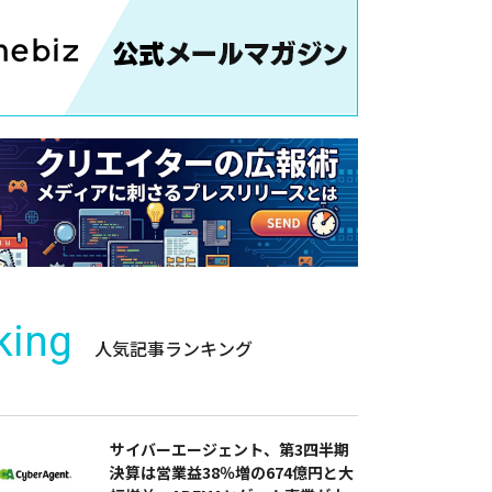
king
人気記事ランキング
サイバーエージェント、第3四半期
決算は営業益38％増の674億円と大