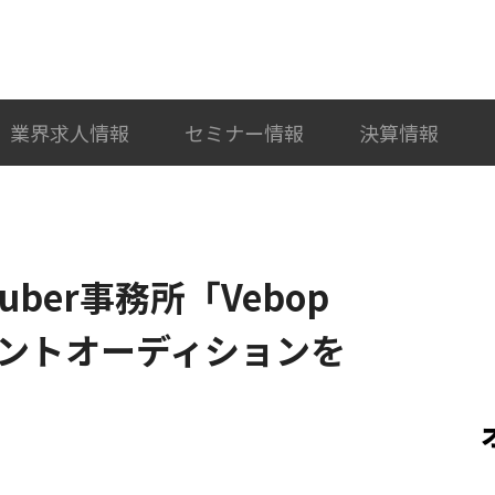
検索
カテゴリ選択
業界求人情報
セミナー情報
決算情報
VTuber事務所「Vebop
タレントオーディションを