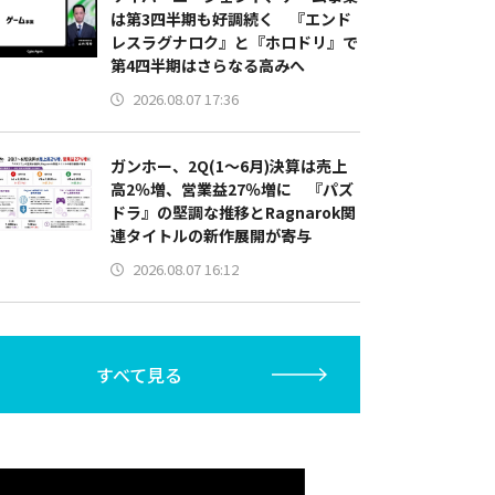
は第3四半期も好調続く 『エンド
レスラグナロク』と『ホロドリ』で
第4四半期はさらなる高みへ
2026.08.07 17:36
ガンホー、2Q(1～6月)決算は売上
高2％増、営業益27％増に 『パズ
ドラ』の堅調な推移とRagnarok関
連タイトルの新作展開が寄与
2026.08.07 16:12
すべて見る