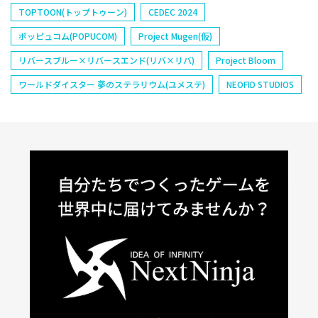
TOPTOON(トップトゥーン)
CEDEC 2024
ポッピュコム(POPUCOM)
Project Mugen(仮)
リバースブルー×リバースエンド(リバ×リバ)
Project Bloom
ワールドダイスター 夢のステラリウム(ユメステ)
NEOFID STUDIOS