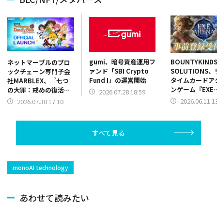
gumi、暗号資産運用フ
BOUNTYKIND
ネットマーブルのブロ
ァンド「SBI Crypto
SOLUTIONS
ックチェーン専門子会
Fund I」の運営開始
タイムカードア
社MARBLEX、『七つ
ンゲーム『EXE
の大罪：戒めの復活
2026.07.28 18:59
ARENA』が事
NFT』を正式リリース
2026.06.11 1
2026.07.30 17:10
ャンペーンを開
すべて見る
monoAI technology
あわせて読みたい