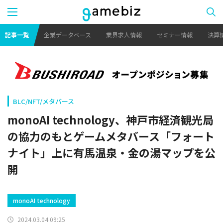
記事一覧
企業データベース
業界求人情報
セミナー情報
決算
BLC/NFT/メタバース
monoAI technology、神戸市経済観光局
の協力のもとゲームメタバース「フォート
ナイト」上に有馬温泉・金の湯マップを公
開
monoAI technology
2024.03.04 09:25