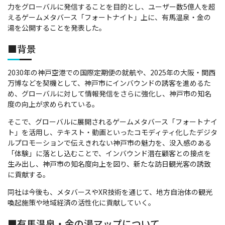
力をグローバルに発信することを目的とし、ユーザー数5億人を超
えるゲームメタバース「フォートナイト」上に、有馬温泉・金の
湯を公開することを発表した。
■背景
2030年の神戸空港での国際定期便の就航や、2025年の大阪・関西
万博などを契機として、神戸市にインバウンドの誘客を進めるた
め、グローバルに対して情報発信をさらに強化し、神戸市の知名
度の向上が求められている。
そこで、グローバルに展開されるゲームメタバース「フォートナイ
ト」を活用し、テキスト・動画といったコモディティ化したデジタ
ルプロモーションで伝えきれない神戸市の魅力を、没入感のある
「体験」に落とし込むことで、インバウンド潜在顧客との接点を
生み出し、神戸市の知名度向上を図り、新たな訪日観光客の誘致
に貢献する。
同社は今後も、メタバースやXR技術を通じて、地方自治体の観光
喚起施策や地域経済の活性化に貢献していく。
■有馬温泉・金の湯マップについて