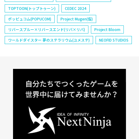
TOPTOON(トップトゥーン)
CEDEC 2024
ポッピュコム(POPUCOM)
Project Mugen(仮)
リバースブルー×リバースエンド(リバ×リバ)
Project Bloom
ワールドダイスター 夢のステラリウム(ユメステ)
NEOFID STUDIOS