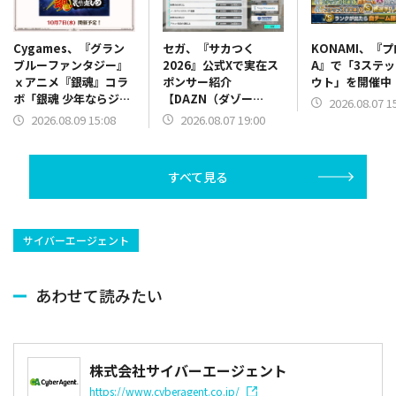
セガ、『サカつく
KONAMI、『
Cygames、『グラン
2026』公式Xで実在ス
A』で「3ステ
ブルーファンタジー』
ポンサー紹介
ウト」を開催中
ｘアニメ『銀魂』コラ
【DAZN（ダゾー
ボ「銀魂 少年ならジャ
2026.08.07 1
ン）】篇をポスト
ンプの裏表紙までちゃ
2026.08.07 19:00
2026.08.09 15:08
んと楽しめ」を復刻開
催
すべて見る
サイバーエージェント
あわせて読みたい
株式会社サイバーエージェント
https://www.cyberagent.co.jp/