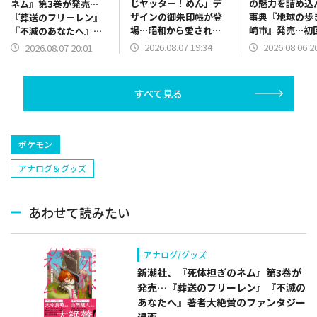
じヤッター！めん」デ
の魅力を詰め込
ネム』第3巻が発売…
ザインの御朱印帳が登
事典『地球の歩
『葬送のフリーレン』
場…昭和から愛される
崎市』発売…初
『不滅のあなたへ』著
駄菓子キャラと御朱印
で「ドラえもん
者大絶賛のファンタジ
2026.08.07 19:34
2026.08.06 2
2026.08.07 20:01
巡り！
下ろし特別カバ
ー漫画
すべて見る
ポケモン
アナログ＆グッズ
あわせて読みたい
アナログ/グッズ
新潮社、『死体担ぎのネム』第3巻が
発売…『葬送のフリーレン』『不滅の
あなたへ』著者大絶賛のファンタジー
漫画