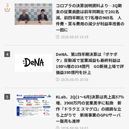
コロプラの決算説明資料より…3Q期
末の従業員数は前年同期比で201名
減、前四半期比で7名増の965名 人
件費・賞与費用の減少が利益率改善の
一因に
2026.08.05 16:39
DeNA、第1四半期決算は『ポケポ
ケ』反動減で営業減益も最終利益は
198%増の334億円 GO新規上場で評
価益395億円を計上
2026.08.05 20:56
KLab、2Q(1～6月)決算は売上高57％
増、3900万円の営業黒字に転換 新
作『ドラクエ スマグロ』の順調な立
ち上がりで 新規事業のGPUサーバ
ー販売も進捗
2026.08.06 16:02