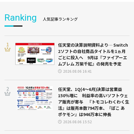
Ranking
人気記事ランキング
任天堂の決算説明資料より… Switch
2ソフトの自社商品タイトルを1ヵ月
ごとに投入へ 9月は『ファイアーエ
ムブレム 万紫千紅』の発売を予定
2026.08.06 16:41
任天堂、1Q(4～6月)決算は営業益
150％増に 利益率の高いソフトウェ
ア販売が寄与 『トモコレわくわく生
活』は販売本数794万本、『ぽこ あ
ポケモン』は946万本に伸長
2026.08.06 15:52