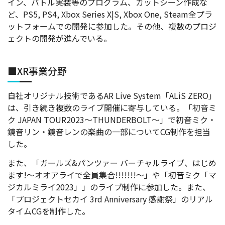
イン、バトル実装等のプログラム、カットシーン作成な
ど、PS5, PS4, Xbox Series X|S, Xbox One, Steam全プラ
ットフォームでの開発に参加した。その他、複数のプロジ
ェクトの開発が進んでいる。
■XR事業分野
自社オリジナル技術であるAR Live System「ALiS ZERO」
は、引き続き複数のライブ開催に寄与している。「初音ミ
ク JAPAN TOUR2023～THUNDERBOLT～」で初音ミク・
鏡音リン・鏡音レンの楽曲の一部についてCG制作を担当
した。
また、「ガールズ&パンツァー バーチャルライブ、はじめ
ます!～オオアライで全員集合!!!!!!!～」や「初音ミク「マ
ジカルミライ2023」」のライブ制作に参加した。また、
「プロジェクトセカイ 3rd Anniversary 感謝祭」のリアル
タイムCGを制作した。