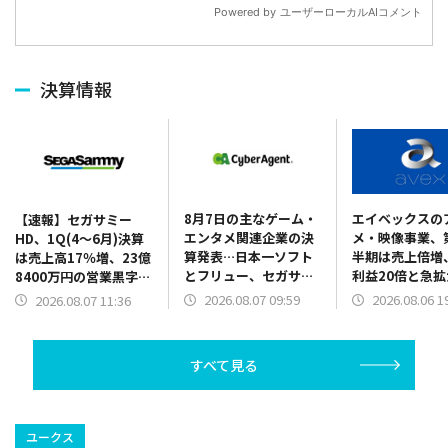
決算情報
8月7日の主なゲーム・
エイベックスの
【速報】セガサミー
エンタメ関連企業の決
メ・映像事業、
HD、1Q(4～6月)決算
算発表…日本一ソフト
半期は売上倍増
は売上高17％増、23億
とフリュー、セガサミ
利益20倍と急拡
8400万円の営業黒字に
ーHDが1Q、ガンホー
画『SAKAMOT
転換 各セグメントと
2026.08.07 09:59
2026.08.06 1
2026.08.07 11:36
が2Q、CAが3Q、グリ
DAYS』『おそ
も売上高がおおむね想
ーHDが9月本決算を発
ん』貢献
定どおりの推移に
表
すべて見る
ユークス