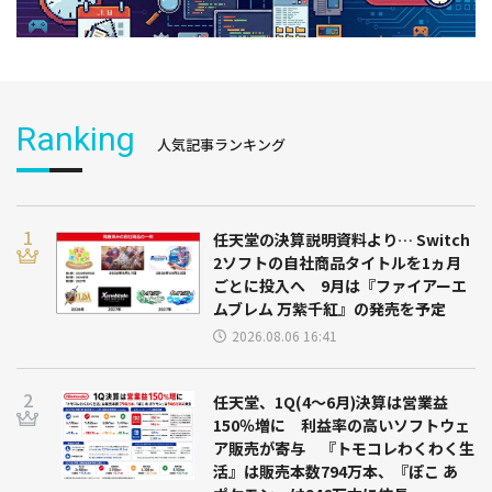
Ranking
人気記事ランキング
任天堂の決算説明資料より… Switch
2ソフトの自社商品タイトルを1ヵ月
ごとに投入へ 9月は『ファイアーエ
ムブレム 万紫千紅』の発売を予定
2026.08.06 16:41
任天堂、1Q(4～6月)決算は営業益
150％増に 利益率の高いソフトウェ
ア販売が寄与 『トモコレわくわく生
活』は販売本数794万本、『ぽこ あ