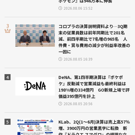
ポケモン』は946万本に伸長
2026.08.06 15:52
コロプラの決算説明資料より…3Q期
末の従業員数は前年同期比で201名
減、前四半期比で7名増の965名 人
件費・賞与費用の減少が利益率改善の
一因に
2026.08.05 16:39
DeNA、第1四半期決算は『ポケポ
ケ』反動減で営業減益も最終利益は
198%増の334億円 GO新規上場で評
価益395億円を計上
2026.08.05 20:56
KLab、2Q(1～6月)決算は売上高57％
増、3900万円の営業黒字に転換 新
作『ドラクエ スマグロ』の順調な立