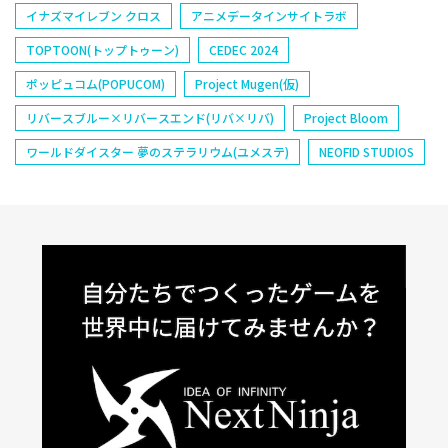
イナズマイレブン クロス
アニメデータインサイトラボ
TOPTOON(トップトゥーン)
CEDEC 2024
ポッピュコム(POPUCOM)
Project Mugen(仮)
リバースブルー×リバースエンド(リバ×リバ)
Project Bloom
ワールドダイスター 夢のステラリウム(ユメステ)
NEOFID STUDIOS