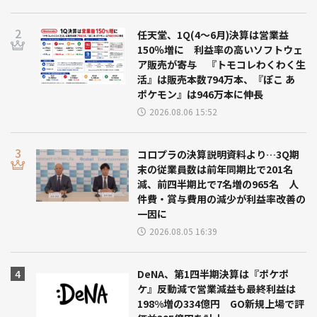
任天堂、1Q(4～6月)決算は営業益
150％増に 利益率の高いソフトウェ
ア販売が寄与 『トモコレわくわく生
活』は販売本数794万本、『ぽこ あ
ポケモン』は946万本に伸長
2026.08.06 15:52
コロプラの決算説明資料より…3Q期
末の従業員数は前年同期比で201名
減、前四半期比で7名増の965名 人
件費・賞与費用の減少が利益率改善の
一因に
2026.08.05 16:39
DeNA、第1四半期決算は『ポケポ
ケ』反動減で営業減益も最終利益は
198%増の334億円 GO新規上場で評