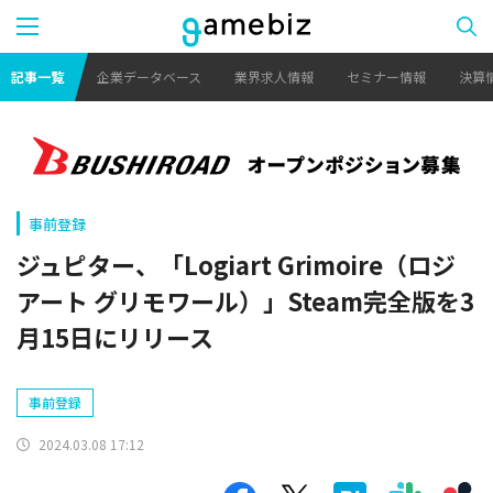
記事一覧
企業データベース
業界求人情報
セミナー情報
決算
事前登録
ジュピター、「Logiart Grimoire（ロジ
アート グリモワール）」Steam完全版を3
月15日にリリース
事前登録
2024.03.08 17:12