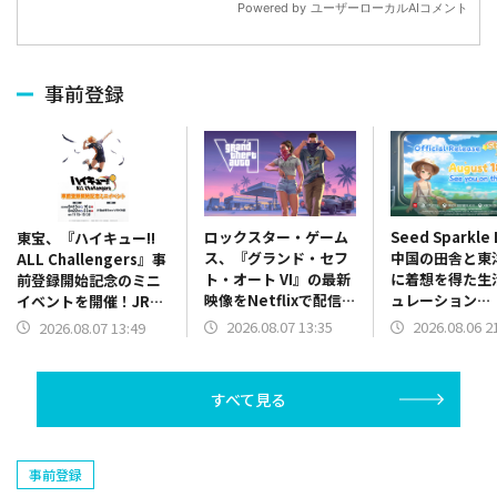
事前登録
ロックスター・ゲーム
Seed Sparkle
東宝、『ハイキュー!!
ス、『グランド・セフ
中国の田舎と東
ALL Challengers』事
ト・オート VI』の最新
に着想を得た生
前登録開始記念のミニ
映像をNetflixで配信！
ュレーション
イベントを開催！JR仙
8月27日にプレミア公
『Starsand Is
台駅にて豪華ノベルテ
2026.08.07 13:35
2026.08.06 2
2026.08.07 13:49
開
を2026年8月1
ィ配布
売
すべて見る
事前登録