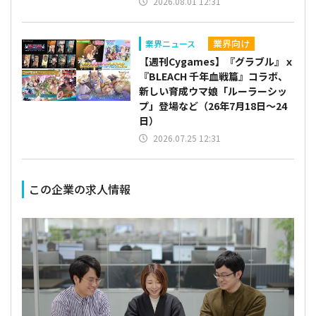
2026.08.01 12:31
業界向け
業界ニュース
【週刊Cygames】『グラブル』ｘ
『BLEACH 千年血戦篇』コラボ、
新しい育成ウマ娘「ルーラーシッ
プ」登場など（26年7月18日～24
日）
2026.07.25 12:31
この企業の求人情報