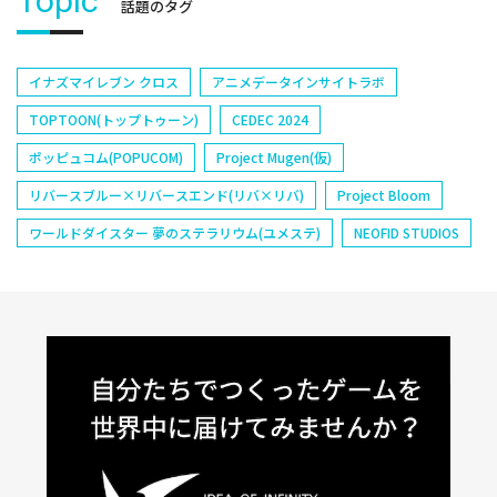
Topic
話題のタグ
イナズマイレブン クロス
アニメデータインサイトラボ
TOPTOON(トップトゥーン)
CEDEC 2024
ポッピュコム(POPUCOM)
Project Mugen(仮)
リバースブルー×リバースエンド(リバ×リバ)
Project Bloom
ワールドダイスター 夢のステラリウム(ユメステ)
NEOFID STUDIOS