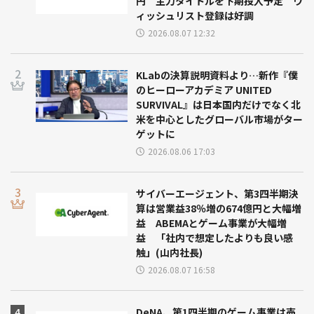
円 主力タイトルを下期投入予定 ウ
ィッシュリスト登録は好調
2026.08.07 12:32
KLabの決算説明資料より…新作『僕
のヒーローアカデミア UNITED
SURVIVAL』は日本国内だけでなく北
米を中心としたグローバル市場がター
ゲットに
2026.08.06 17:03
サイバーエージェント、第3四半期決
算は営業益38％増の674億円と大幅増
益 ABEMAとゲーム事業が大幅増
益 「社内で想定したよりも良い感
触」(山内社長)
2026.08.07 16:58
DeNA、第1四半期のゲーム事業は売