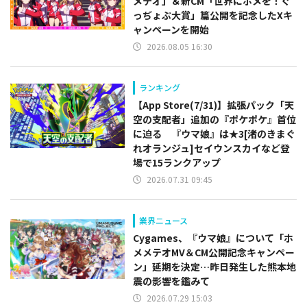
メテオ」＆新CM「世界にホメを！ぐ
っぢょぶ大賞」篇公開を記念したXキ
ャンペーンを開始
2026.08.05 16:30
ランキング
【App Store(7/31)】拡張パック「天
空の支配者」追加の『ポケポケ』首位
に迫る 『ウマ娘』は★3[渚のきまぐ
れオランジュ]セイウンスカイなど登
場で15ランクアップ
2026.07.31 09:45
業界ニュース
Cygames、『ウマ娘』について「ホ
メメテオMV＆CM公開記念キャンペー
ン」延期を決定…昨日発生した熊本地
震の影響を鑑みて
2026.07.29 15:03