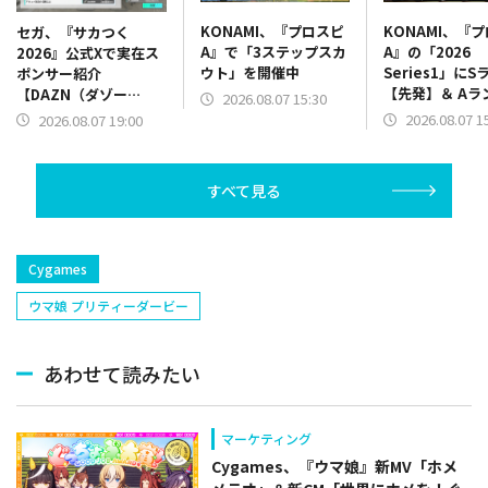
KONAMI、『プロスピ
KONAMI、『
セガ、『サカつく
A』で「3ステップスカ
A』の「2026
2026』公式Xで実在ス
ウト」を開催中
Series1」にS
ポンサー紹介
【先発】＆ Aラ
【DAZN（ダゾー
2026.08.07 15:30
【野手】新登場
ン）】篇をポスト
2026.08.07 1
2026.08.07 19:00
リー(オリックス
ラー(中日)、奈
己(北海道日本ハ
すべて見る
塁手)、持丸泰輝
捕手)など
Cygames
ウマ娘 プリティーダービー
あわせて読みたい
マーケティング
Cygames、『ウマ娘』新MV「ホメ