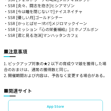
・SSR [炎々、闘志を抱き]ヒシアマゾン
・SSR [今は瞳を閉じないで]ナイスネイチャ
・SSR [優しい月]ゴールドシチー
・SSR [かっとばせー!わ!?]メジロマックイーン
・SSR [ミッション『心の栄養補給』]ミホノブルボン
・SSR [君と見る泡沫]マンハッタンカフェ
■注意事項
1. ピックアップ対象の★2 以下の育成ウマ娘を獲得した場
合のおまけは、通常の獲得数と同じ。
2. 開催期間および内容は、予告なく変更する場合がある。
■関連サイト
App Store