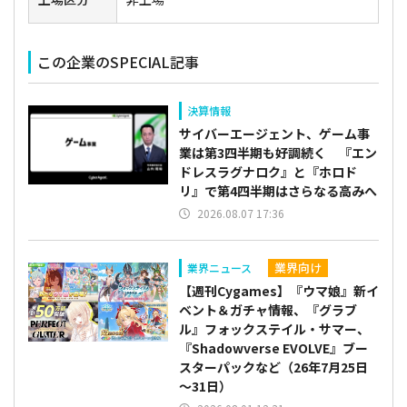
この企業のSPECIAL記事
決算情報
サイバーエージェント、ゲーム事
業は第3四半期も好調続く 『エン
ドレスラグナロク』と『ホロド
リ』で第4四半期はさらなる高みへ
2026.08.07 17:36
業界向け
業界ニュース
【週刊Cygames】『ウマ娘』新イ
ベント＆ガチャ情報、『グラブ
ル』フォックステイル・サマー、
『Shadowverse EVOLVE』ブー
スターパックなど（26年7月25日
～31日）