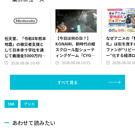
【今日は何の日？】
なぜアニメの「
任天堂、「令和8年熊本
KONAMI、新時代の縦
礼」は街を潤す
地震」の被災者支援と
スクロール型シューテ
ファンが“リピ
して日本赤十字社を通
ィングゲーム『CYGNI:
ー”化する経済
じて義援金5000万円を
All Guns Blazing』を
と地域の仕掛け
寄付 被災した同社製
2026.08.06 10:15
2026.08.06 0
2026.08.06 10:49
発売（2024年8月6
活から学ぶ経済
品の無償修理対応も
日）
すべて見る
SNK
アリカ
あわせて読みたい