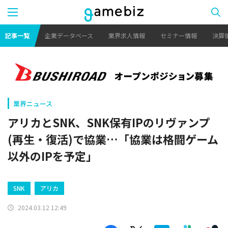
記事一覧
企業データベース
業界求人情報
セミナー情報
決算
業界ニュース
アリカとSNK、SNK保有IPのリヴァンプ
(再生・復活)で協業…「協業は格闘ゲーム
以外のIPを予定」
SNK
アリカ
2024.03.12 12:49