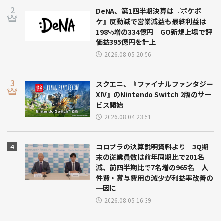
DeNA、第1四半期決算は『ポケポ
ケ』反動減で営業減益も最終利益は
198%増の334億円 GO新規上場で評
価益395億円を計上
2026.08.05 20:56
スクエニ、『ファイナルファンタジー
XIV』のNintendo Switch 2版のサー
ビス開始
2026.08.04 23:51
コロプラの決算説明資料より…3Q期
末の従業員数は前年同期比で201名
減、前四半期比で7名増の965名 人
件費・賞与費用の減少が利益率改善の
一因に
2026.08.05 16:39