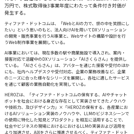
万円で、株式取得後3事業年度にわたって条件付き対価が
発生する。
ティファナ・ドットコムは、「WebとAIの力で、世の中を笑顔にし
たい」という思いのもと、法人向けAIを用いてDXソリューション
の開発・販売事業を行うAI事業と、Webサイトの構築や設計を行
うWeb制作事業を展開している。
AI事業においては、現在多数の駅や商業施設で導入され、案内・
接客対応で活躍中のDXソリューション「AIさくらさん」を提供し
ている。「AIさくらさん」は、アバターを通じた接客や受付のほか
にも、社内ヘルプデスクや受付対応、企業の業務改善など、企業
のニーズに合った様々なシリーズを展開し、各社に適したサービス
を通じて顧客の業務自動化を実現している。
HEROZは、「ティファナ・ドットコムの保有する、AIやチャット
ボットを社会における身近な存在として実装させてきたノウハウ
や技術力、及びデザイン力」×「HEROZの保有する、各産業にお
けるAIソリューション実装のノウハウや、LLMのビジネスシーンで
の使用に特化した知見とプロダクト」を相互に活用することで、
社会やビジネスの現場におけるにおけるLLMの実装および活用を
より加速させ、AIXをさらに推進させるべく、ティファナ・ドット