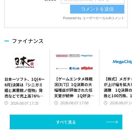
ファイナンス
【ゲームエンタメ株概
【株式】メガチ
日本一ソフト、1Q(4～
況(8/7)】1Q決算の大
が上げ幅を拡大
6月)決算は『シニガミ
幅増益が評価された任
連騰 1Q決算
姫と異書館ノ怪物』発
天堂が続伸 1Q好決算
換と100万株、1
売などで売上高76％増
と2Q累計業績予想の上
円を上限とした
に 2Q以降発売の新作
2026.08.07 17:08
2026.08.07 1
2026.08.07 17:25
方修正を発表のバンダ
買いの発表で
の開発費用先行で営業
イナムコHDは5000円
赤字を計上
台を回復
すべて見る