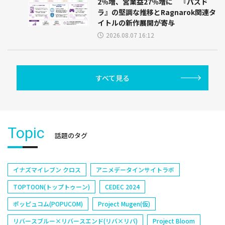
2％増、営業益27％増に 『パズド
ラ』の堅調な推移とRagnarok関連タ
イトルの新作展開が寄与
2026.08.07 16:12
すべて見る
Topic
話題のタグ
イナズマイレブン クロス
アニメデータインサイトラボ
TOPTOON(トップトゥーン)
CEDEC 2024
ポッピュコム(POPUCOM)
Project Mugen(仮)
リバースブルー×リバースエンド(リバ×リバ)
Project Bloom