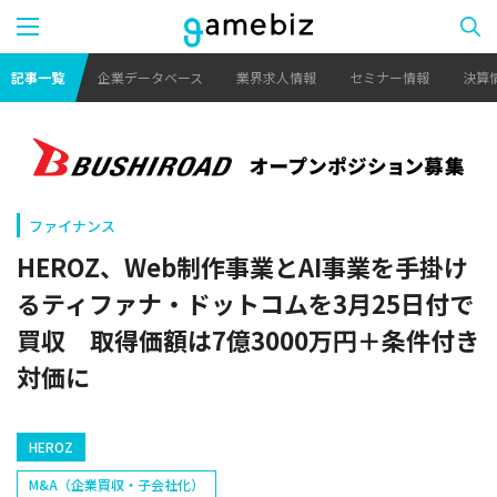
記事一覧
企業データベース
業界求人情報
セミナー情報
決算
ファイナンス
HEROZ、Web制作事業とAI事業を手掛け
るティファナ・ドットコムを3月25日付で
買収 取得価額は7億3000万円＋条件付き
対価に
HEROZ
M&A（企業買収・子会社化）