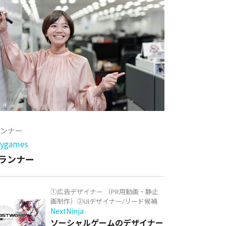
ランナー
games
ランナー
①広告デザイナー （PR用動画・静止
画制作）②UIデザイナー/リード候補
NextNinja
ソーシャルゲームのデザイナー