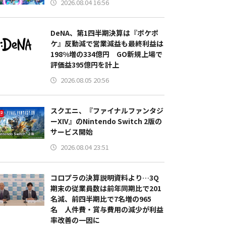
2026.08.04 16:56
DeNA、第1四半期決算は『ポケポ
ケ』反動減で営業減益も最終利益は
198%増の334億円 GO新規上場で
評価益395億円を計上
2026.08.05 20:56
スクエニ、『ファイナルファンタジ
ーXIV』のNintendo Switch 2版の
サービス開始
2026.08.04 23:51
コロプラの決算説明資料より…3Q
期末の従業員数は前年同期比で201
名減、前四半期比で7名増の965
名 人件費・賞与費用の減少が利益
率改善の一因に