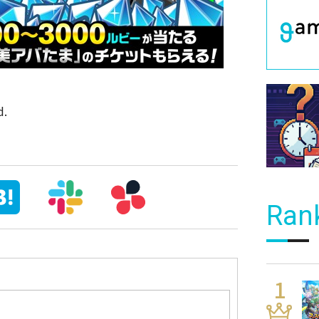
d.
Ran