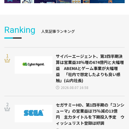
Ranking
人気記事ランキング
サイバーエージェント、第3四半期決
算は営業益38％増の674億円と大幅増
益 ABEMAとゲーム事業が大幅増
益 「社内で想定したよりも良い感
触」(山内社長)
2026.08.07 16:58
セガサミーHD、第1四半期の「コンシ
ューマ」の営業益は75％減の13億
円 主力タイトルを下期投入予定 ウ
ィッシュリスト登録は好調