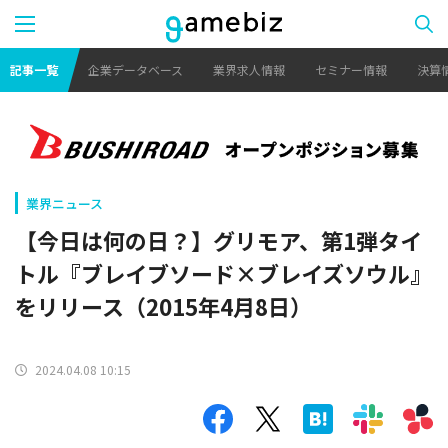
記事一覧
企業データベース
業界求人情報
セミナー情報
決算
業界ニュース
【今日は何の日？】グリモア、第1弾タイ
トル『ブレイブソード×ブレイズソウル』
をリリース（2015年4月8日）
2024.04.08 10:15