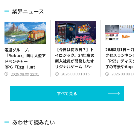
業界ニュース
【今日は何の日？】ト
26年8月1日～
電通グループ、
イロジック、24年度の
クセスランキン
『Roblox』向け大型ア
新入社員が開発したオ
「PS5」ディス
ドベンチャー
リジナルゲーム『ハチ
了の背景やApp S
RPG『Egg Hunt
ャメチャロボット』を
振り返り、決算
2026: The Grand
2026.08.09 10:15
2026.08.08 1
2026.08.09 22:31
App Storeでリリース
上位に
Eggspress』のプロデ
（2024年8月9日）
ュースとグローバル展
開を支援
すべて見る
あわせて読みたい