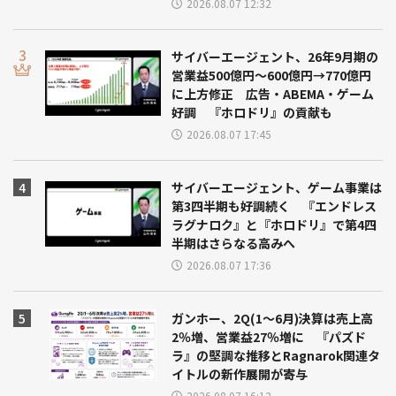
2026.08.07 12:32
サイバーエージェント、26年9月期の
営業益500億円～600億円→770億円
に上方修正 広告・ABEMA・ゲーム
好調 『ホロドリ』の貢献も
2026.08.07 17:45
サイバーエージェント、ゲーム事業は
第3四半期も好調続く 『エンドレス
ラグナロク』と『ホロドリ』で第4四
半期はさらなる高みへ
2026.08.07 17:36
ガンホー、2Q(1～6月)決算は売上高
2％増、営業益27％増に 『パズド
ラ』の堅調な推移とRagnarok関連タ
イトルの新作展開が寄与
2026.08.07 16:12