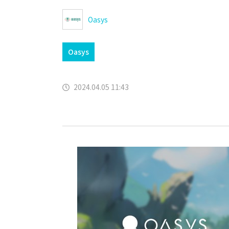
Oasys
Oasys
2024.04.05 11:43