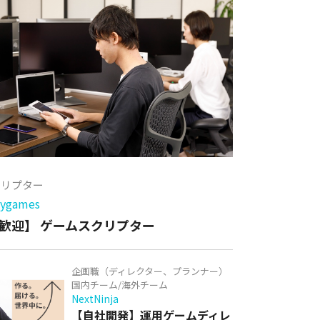
クリプター
games
歓迎】 ゲームスクリプター
企画職（ディレクター、プランナー）
国内チーム/海外チーム
NextNinja
【自社開発】運用ゲームディレ