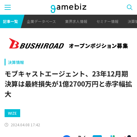
記事一覧
企業データベース
業界求人情報
セミナー情報
決算
決算情報
モブキャストエージェント、23年12月期
決算は最終損失が1億2700万円と赤字幅拡
大
WIZE
2024.04.08 17:42