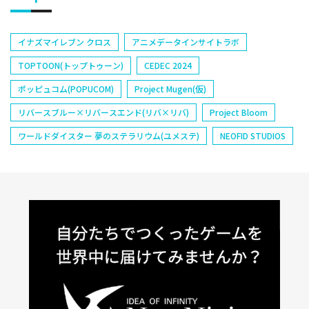
イナズマイレブン クロス
アニメデータインサイトラボ
TOPTOON(トップトゥーン)
CEDEC 2024
ポッピュコム(POPUCOM)
Project Mugen(仮)
リバースブルー×リバースエンド(リバ×リバ)
Project Bloom
ワールドダイスター 夢のステラリウム(ユメステ)
NEOFID STUDIOS