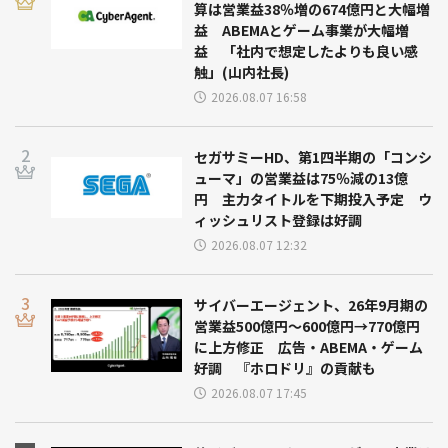
算は営業益38％増の674億円と大幅増
益 ABEMAとゲーム事業が大幅増
益 「社内で想定したよりも良い感
触」(山内社長)
2026.08.07 16:58
セガサミーHD、第1四半期の「コンシ
ューマ」の営業益は75％減の13億
円 主力タイトルを下期投入予定 ウ
ィッシュリスト登録は好調
2026.08.07 12:32
サイバーエージェント、26年9月期の
営業益500億円～600億円→770億円
に上方修正 広告・ABEMA・ゲーム
好調 『ホロドリ』の貢献も
2026.08.07 17:45