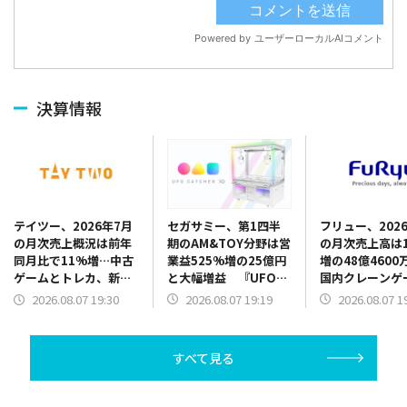
決算情報
セガサミー、第1四半
フリュー、202
テイツー、2026年7月
期のAM&TOY分野は営
の月次売上高は1
の月次売上概況は前年
業益525%増の25億円
増の48億4600
同月比で11%増…中古
と大幅増益 『UFO
国内クレーンゲ
ゲームとトレカ、新品
CATCHER 10』販売好
品が販売好調、
トレカがけん引
2026.08.07 19:19
2026.08.07 1
2026.08.07 19:30
調 景品だけでなく機
トシールも新機
器需要も旺盛
で伸長
すべて見る