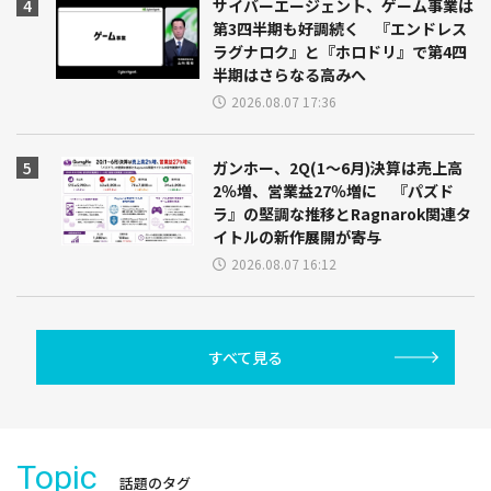
サイバーエージェント、ゲーム事業は
第3四半期も好調続く 『エンドレス
ラグナロク』と『ホロドリ』で第4四
半期はさらなる高みへ
2026.08.07 17:36
ガンホー、2Q(1～6月)決算は売上高
2％増、営業益27％増に 『パズド
ラ』の堅調な推移とRagnarok関連タ
イトルの新作展開が寄与
2026.08.07 16:12
すべて見る
Topic
話題のタグ