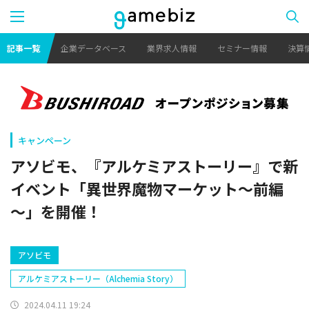
記事一覧
企業データベース
業界求人情報
セミナー情報
決算
キャンペーン
アソビモ、『アルケミアストーリー』で新
イベント「異世界魔物マーケット～前編
～」を開催！
アソビモ
アルケミアストーリー（Alchemia Story）
2024.04.11 19:24