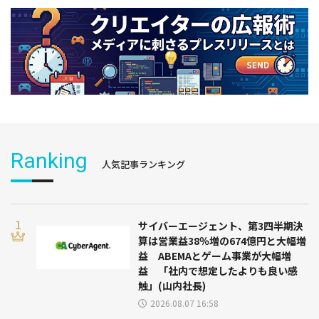
Ranking
人気記事ランキング
サイバーエージェント、第3四半期決
算は営業益38％増の674億円と大幅増
益 ABEMAとゲーム事業が大幅増
益 「社内で想定したよりも良い感
触」(山内社長)
2026.08.07 16:58