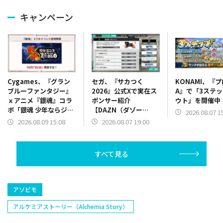
キャンペーン
セガ、『サカつく
KONAMI、『
Cygames、『グラン
2026』公式Xで実在ス
A』で「3ステ
ブルーファンタジー』
ポンサー紹介
ウト」を開催中
ｘアニメ『銀魂』コラ
【DAZN（ダゾー
ボ「銀魂 少年ならジャ
2026.08.07 1
ン）】篇をポスト
ンプの裏表紙までちゃ
2026.08.07 19:00
2026.08.09 15:08
んと楽しめ」を復刻開
催
すべて見る
アソビモ
アルケミアストーリー（Alchemia Story）