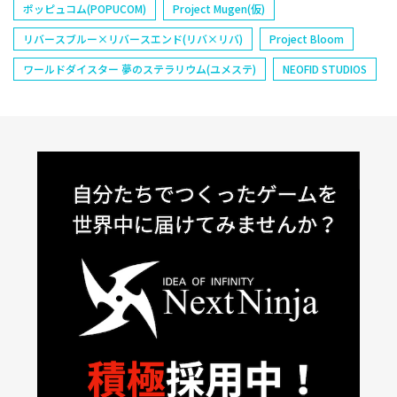
ポッピュコム(POPUCOM)
Project Mugen(仮)
リバースブルー×リバースエンド(リバ×リバ)
Project Bloom
ワールドダイスター 夢のステラリウム(ユメステ)
NEOFID STUDIOS