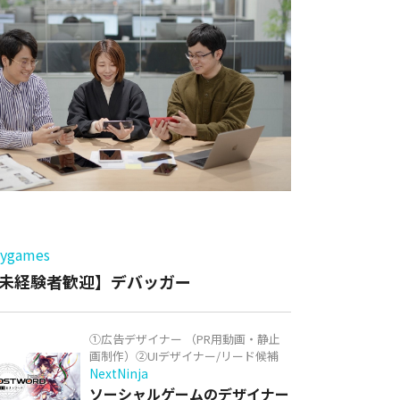
ー
games
未経験者歓迎】デバッガー
①広告デザイナー （PR用動画・静止
画制作）②UIデザイナー/リード候補
NextNinja
ソーシャルゲームのデザイナー