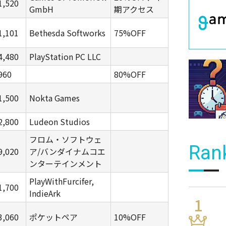
1,520
GmbH
期アクセス
1,101
Bethesda Softworks
75%OFF
4,480
PlayStation PC LLC
960
80%OFF
1,500
Nokta Games
2,800
Ludeon Studios
フロム・ソフトウェ
Ran
9,020
ア/バンダイナムコエ
ンターテインメント
PlayWithFurcifer,
1,700
IndieArk
3,060
ポケットペア
10%OFF