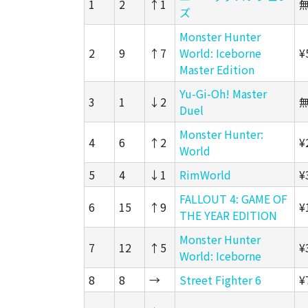
1
2
↑1
ズ
Monster Hunter
2
9
↑7
World: Iceborne
¥
Master Edition
Yu-Gi-Oh! Master
3
1
↓2
Duel
Monster Hunter:
4
6
↑2
¥
World
5
4
↓1
RimWorld
¥
FALLOUT 4: GAME OF
6
15
↑9
¥
THE YEAR EDITION
Monster Hunter
7
12
↑5
¥
World: Iceborne
8
8
→
Street Fighter 6
¥