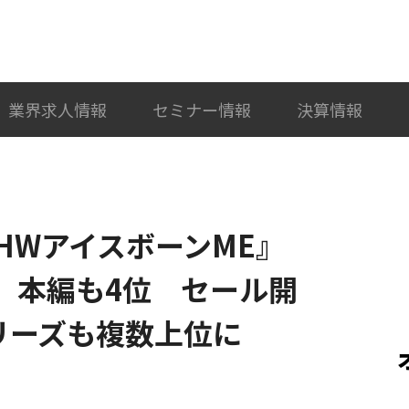
検索
カテゴリ選択
業界求人情報
セミナー情報
決算情報
『MHWアイスボーンME』
』本編も4位 セール開
シリーズも複数上位に