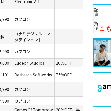
無料
Electronic Arts
5,990
カプコン
コナミデジタルエン
無料
タテインメント
2,990
カプコン
3,080
Ludeon Studios
20％OFF
1,101
Bethesda Softworks
75%OFF
3,990
カプコン
7,990
カプコン
Games Of Tomorrow
20％OFF、早