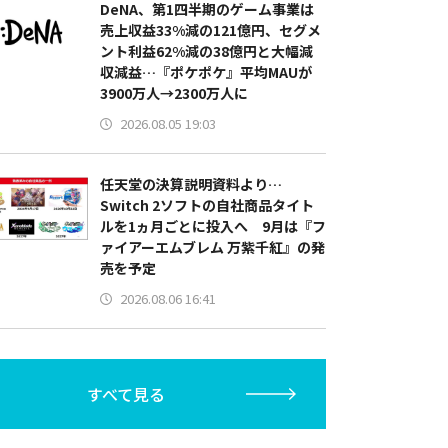
DeNA、第1四半期のゲーム事業は
売上収益33%減の121億円、セグメ
ント利益62%減の38億円と大幅減
収減益…『ポケポケ』平均MAUが
3900万人→2300万人に
2026.08.05 19:03
任天堂の決算説明資料より…
Switch 2ソフトの自社商品タイト
ルを1ヵ月ごとに投入へ 9月は『フ
ァイアーエムブレム 万紫千紅』の発
売を予定
2026.08.06 16:41
すべて見る