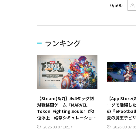
ランキング
【Steam(8/7)】4v4タッグ制
【App Store
対戦格闘ゲーム『MARVEL
ーグで活躍した
Tokon: Fighting Souls』が2
の『eFootb
位浮上 砲撃シミュレーション
夏の魔王子ピ
『IRON NEST』が20位に登場
き」開催の『D
2026.08.07 10:17
2026.08.07 0
トップ10圏内