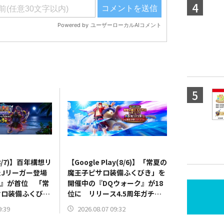
(8/7)】百年構想リ
【Google Play(8/6)】「常夏の
Jリーガー登場
魔王子ピサロ装備ふくびき」を
all』が首位 「常
開催中の『DQウォーク』が18
サロ装備ふくび
位に リリース4.5周年ガチャ
Qウォーク』は
を実施中の『ヘブバン』は26位
9:39
2026.08.07 09:32
に
に上昇