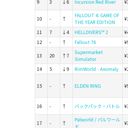
9
3
↓6
Incursion Red River
¥
FALLOUT 4: GAME OF
10
-
↑
¥
THE YEAR EDITION
11
7
↓4
HELLDIVERS™ 2
¥
12
-
↑
Fallout 76
¥
Supermarket
13
20
↑7
¥
Simulator
14
5
↓9
RimWorld - Anomaly
¥
15
-
↑
ELDEN RING
¥
16
-
↑
バックパック・バトル
¥
Palworld / パルワール
17
-
↑
¥
ド