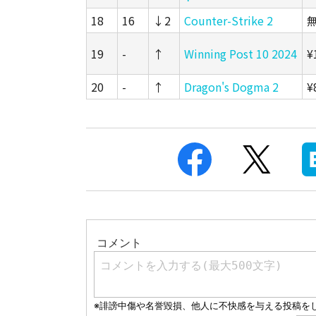
18
16
↓2
Counter-Strike 2
19
-
↑
Winning Post 10 2024
¥
20
-
↑
Dragon's Dogma 2
¥