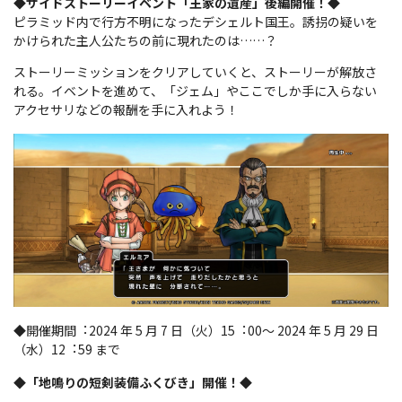
◆サイドストーリーイベント「王家の遺産」後編開催！◆
ピラミッド内で行方不明になったデシェルト国王。誘拐の疑いを
かけられた主人公たちの前に現れたのは……？
ストーリーミッションをクリアしていくと、ストーリーが解放さ
れる。イベントを進めて、「ジェム」やここでしか手に入らない
アクセサリなどの報酬を手に入れよう！
◆開催期間︓2024 年 5 月 7 日（火）15︓00～ 2024 年 5 月 29 日
（水）12︓59 まで
◆「地鳴りの短剣装備ふくびき」開催！◆