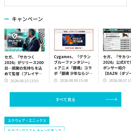
キャンペーン
Cygames、『グラン
セガ、『サカつ
セガ、『サカつく
ブルーファンタジー』
2026』公式X
2026』がリリース200
ｘアニメ『銀魂』コラ
ポンサー紹介
日…感謝の気持ちを込
ボ「銀魂 少年ならジャ
【DAZN（ダゾ
めて監督（プレイヤ
ンプの裏表紙までちゃ
ン）】篇をポス
ー）へ特別なプレゼン
2026.08.09 15:08
2026.08.07 1
2026.08.10 13:50
んと楽しめ」を復刻開
ト
催
すべて見る
スクウェア・エニックス
ドラゴンクエスト チャンピオンズ