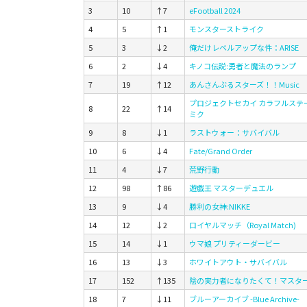
3
10
↑7
eFootball 2024
4
5
↑1
モンスターストライク
5
3
↓2
俺だけレベルアップな件：ARISE
6
2
↓4
キノコ伝説:勇者と魔法のランプ
7
19
↑12
あんさんぶるスターズ！！Music
プロジェクトセカイ カラフルステージ! 
8
22
↑14
ミク
9
8
↓1
ラストウォー：サバイバル
10
6
↓4
Fate/Grand Order
11
4
↓7
荒野行動
12
98
↑86
遊戯王 マスターデュエル
13
9
↓4
勝利の女神:NIKKE
14
12
↓2
ロイヤルマッチ（Royal Match)
15
14
↓1
ウマ娘 プリティーダービー
16
13
↓3
ホワイトアウト・サバイバル
17
152
↑135
陰の実力者になりたくて！マスタ
18
7
↓11
ブルーアーカイブ -Blue Archive-