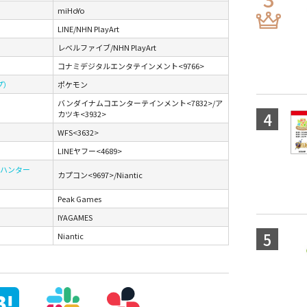
miHoYo
LINE/NHN PlayArt
レベルファイブ/NHN PlayArt
コナミデジタルエンタテインメント<9766>
プ）
ポケモン
バンダイナムコエンターテインメント<7832>/ア
カツキ<3932>
WFS<3632>
LINEヤフー<4689>
ターハンター
カプコン<9697>/Niantic
Peak Games
IYAGAMES
Niantic