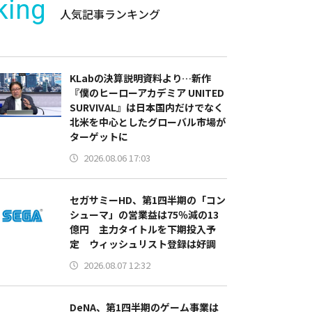
king
人気記事ランキング
KLabの決算説明資料より…新作
『僕のヒーローアカデミア UNITED
SURVIVAL』は日本国内だけでなく
北米を中心としたグローバル市場が
ターゲットに
2026.08.06 17:03
セガサミーHD、第1四半期の「コン
シューマ」の営業益は75％減の13
億円 主力タイトルを下期投入予
定 ウィッシュリスト登録は好調
2026.08.07 12:32
DeNA、第1四半期のゲーム事業は