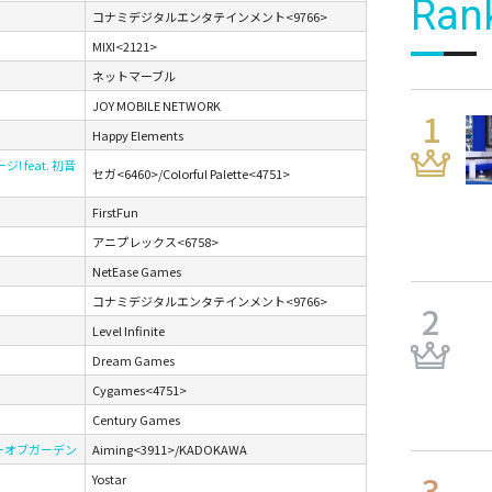
Ran
コナミデジタルエンタテインメント<9766>
MIXI<2121>
ネットマーブル
JOY MOBILE NETWORK
Happy Elements
feat. 初音
セガ<6460>/Colorful Palette<4751>
FirstFun
アニプレックス<6758>
NetEase Games
コナミデジタルエンタテインメント<9766>
Level Infinite
Dream Games
Cygames<4751>
Century Games
ーオブガーデン
Aiming<3911>/KADOKAWA
Yostar