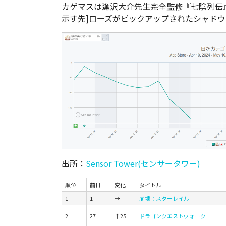
カゲマスは逢沢大介先生完全監修『七陰列伝
示す先]ローズがピックアップされたシャド
出所：
Sensor Tower(センサータワー)
順位
前日
変化
タイトル
1
1
→
崩壊：スターレイル
2
27
↑25
ドラゴンクエストウォーク