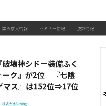
検索
カテゴリ選択
業界求人情報
セミナー情報
決算情報
0)】『破壊神シドー装備ふく
ォーク』が2位 『七陰
マス』は152位⇒17位
株式会社Aiming