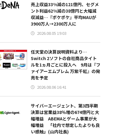
売上収益33%減の121億円、セグメ
ント利益62%減の38億円と大幅減
収減益…『ポケポケ』平均MAUが
3900万人→2300万人に
2026.08.05 19:03
任天堂の決算説明資料より…
Switch 2ソフトの自社商品タイト
ルを1ヵ月ごとに投入へ 9月は『フ
ァイアーエムブレム 万紫千紅』の発
売を予定
2026.08.06 16:41
サイバーエージェント、第3四半期
決算は営業益38％増の674億円と大
幅増益 ABEMAとゲーム事業が大
幅増益 「社内で想定したよりも良
い感触」(山内社長)