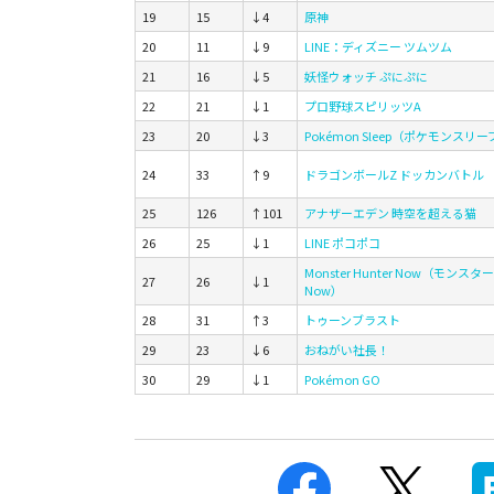
19
15
↓4
原神
20
11
↓9
LINE：ディズニー ツムツム
21
16
↓5
妖怪ウォッチ ぷにぷに
22
21
↓1
プロ野球スピリッツA
23
20
↓3
Pokémon Sleep（ポケモンスリー
24
33
↑9
ドラゴンボールZ ドッカンバトル
25
126
↑101
アナザーエデン 時空を超える猫
26
25
↓1
LINE ポコポコ
Monster Hunter Now（モンス
27
26
↓1
Now）
28
31
↑3
トゥーンブラスト
29
23
↓6
おねがい社長！
30
29
↓1
Pokémon GO