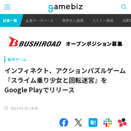
記事一覧
企業データベース
業界求人情報
セミナー情報
決算
新作ゲーム
インフィネクト、アクションパズルゲーム
『スライム乗り少女と回転迷宮』を
Google Playでリリース
2024.05.10 14:45