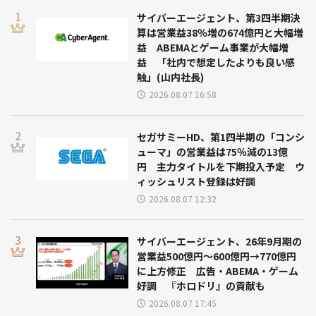
サイバーエージェント、第3四半期決
算は営業益38％増の674億円と大幅増
益 ABEMAとゲーム事業が大幅増
益 「社内で想定したよりも良い感
触」(山内社長)
2026.08.07 16:58
セガサミーHD、第1四半期の「コンシ
ューマ」の営業益は75％減の13億
円 主力タイトルを下期投入予定 ウ
ィッシュリスト登録は好調
2026.08.07 12:32
サイバーエージェント、26年9月期の
営業益500億円～600億円→770億円
に上方修正 広告・ABEMA・ゲーム
好調 『ホロドリ』の貢献も
2026.08.07 17:45