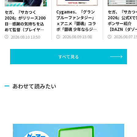
Cygames、『グラン
セガ、『サカつ
セガ、『サカつく
ブルーファンタジー』
2026』公式X
2026』がリリース200
ｘアニメ『銀魂』コラ
ポンサー紹介
日…感謝の気持ちを込
ボ「銀魂 少年ならジャ
【DAZN（ダゾ
めて監督（プレイヤ
ンプの裏表紙までちゃ
ン）】篇をポス
ー）へ特別なプレゼン
2026.08.09 15:08
2026.08.07 1
2026.08.10 13:50
んと楽しめ」を復刻開
ト
催
すべて見る
あわせて読みたい