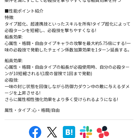
条件を満たすことで必殺技を撃ちやすくなる船員効果を持つ
■性能ポイント紹介
特徴:
タイプ超化、超連携技といったスキルを所有!タイプ超化によって
必殺ターンを短縮し、必殺技を撃ちやすくなる!
船長効果:
心属性・格闘・自由タイプキャラの攻撃を最大約5.75倍にする!一
味の必殺技で発動したチェイン係数加算効果を1ターン延長する。
船員効果:
心属性・格闘・自由タイプの船長が必殺使用時、自分の必殺ター
ンが10短縮される!(1度の冒険で1回まで発動)
必殺技:
一味の封じ状態を回復しながら防御力ダウン中の敵に与えるダメ
ージを上昇させる!
さらに属性相性強化効果をより多く受けられるようになる!
属性・タイプ :心・格闘/自由