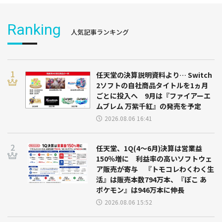
Ranking
人気記事ランキング
任天堂の決算説明資料より… Switch
2ソフトの自社商品タイトルを1ヵ月
ごとに投入へ 9月は『ファイアーエ
ムブレム 万紫千紅』の発売を予定
2026.08.06 16:41
任天堂、1Q(4～6月)決算は営業益
150％増に 利益率の高いソフトウェ
ア販売が寄与 『トモコレわくわく生
活』は販売本数794万本、『ぽこ あ
ポケモン』は946万本に伸長
2026.08.06 15:52