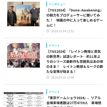
インタビュー
【TGS2024】『Dune: Awakening』
の魅力をプロデューサーに聞いてみ
た！ 映画の中に入って楽しめるゲー
ムに！
2024.10.04 12:52
イベント
【TGS2024】『レイトン教授と蒸気
の新世界』試遊レポート…約11年ぶ
りのシリーズ最新作も雰囲気はあの頃
のまま！ レイトン教授＆ルークの新
たな冒険が始まる！
2024.09.30 19:40
イベント
「東京ゲームショウ2024」、リアル
会場来場者数は27万4739人 来場想