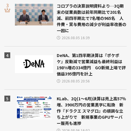
コロプラの決算説明資料より…3Q期
末の従業員数は前年同期比で201名
減、前四半期比で7名増の965名 人
件費・賞与費用の減少が利益率改善の
一因に
2026.08.05 16:39
DeNA、第1四半期決算は『ポケポ
ケ』反動減で営業減益も最終利益は
198%増の334億円 GO新規上場で評
価益395億円を計上
2026.08.05 20:56
KLab、2Q(1～6月)決算は売上高57％
増、3900万円の営業黒字に転換 新
作『ドラクエ スマグロ』の順調な立
ち上がりで 新規事業のGPUサーバ
ー販売も進捗
2026.08.06 16:02