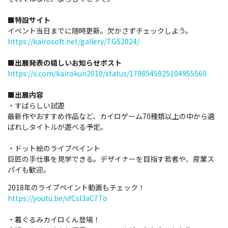
■特設サイト
イベント当日までに随時更新。欠かさずチェックしよう。
https://kairosoft.net/gallery/TGS2024/
■出展発表の嬉しいお知らせポスト
https://x.com/kairokun2010/status/1798545925104955560
■出展内容
・すばらしい試遊
最新作やおすすめ作品など、カイロゲーム70種類以上の中から選
ばれしタイトルが遊べる予定。
・ドット絵のライブペイント
巨匠の手仕事を見学できる。デザイナーを目指す若者や、産業ス
パイも歓迎。
2018年のライブペイント動画もチェック！
https://youtu.be/vfCsI3aC7To
・着ぐるみカイロくん登場！