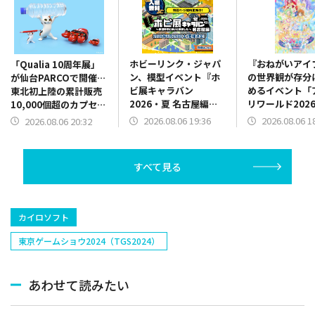
ホビーリンク・ジャパ
『おねがいアイ
「Qualia 10周年展」
ン、模型イベント『ホ
の世界観が存分
が仙台PARCOで開催…
ビ展キャラバン
めるイベント「
東北初上陸の累計販売
2026・夏 名古屋編』
リワールド202
10,000個超のカプセル
を2026年8月29日に開
10月11日・12
トイイベント
2026.08.06 19:36
2026.08.06 1
2026.08.06 20:32
催
張メッセで開催
すべて見る
カイロソフト
東京ゲームショウ2024（TGS2024）
あわせて読みたい