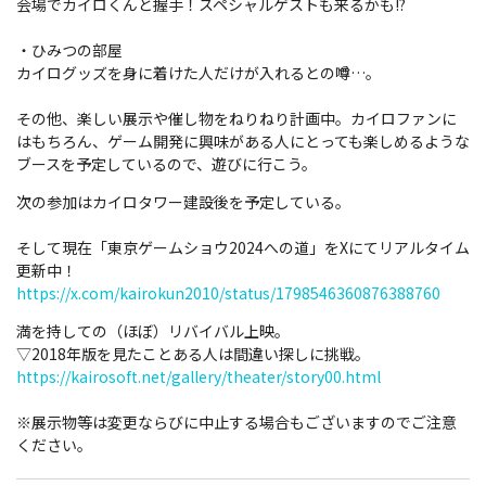
会場でカイロくんと握手！スペシャルゲストも来るかも!?
・ひみつの部屋
カイログッズを身に着けた人だけが入れるとの噂…。
その他、楽しい展示や催し物をねりねり計画中。
カイロファンに
はもちろん、ゲーム開発に興味がある人にとっても
楽しめるような
ブースを予定しているので、遊びに行こう。
次の参加はカイロタワー建設後を予定している。
そして現在「東京ゲームショウ2024への道」をXにてリアルタイム
更新中！
https://x.com/kairokun2010/status/1798546360876388760
満を持しての（ほぼ）リバイバル上映。
▽2018年版を見たことある人は間違い探しに挑戦。
https://kairosoft.net/gallery/theater/story00.html
※展示物等は変更ならびに中止する場合もございますのでご注意
ください。