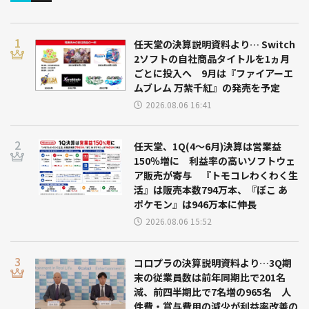
任天堂の決算説明資料より… Switch
2ソフトの自社商品タイトルを1ヵ月
ごとに投入へ 9月は『ファイアーエ
ムブレム 万紫千紅』の発売を予定
2026.08.06 16:41
任天堂、1Q(4～6月)決算は営業益
150％増に 利益率の高いソフトウェ
ア販売が寄与 『トモコレわくわく生
活』は販売本数794万本、『ぽこ あ
ポケモン』は946万本に伸長
2026.08.06 15:52
コロプラの決算説明資料より…3Q期
末の従業員数は前年同期比で201名
減、前四半期比で7名増の965名 人
件費・賞与費用の減少が利益率改善の