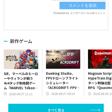
新作ゲーム
Dueking Studio、
Magnum Scri
SIE、マーベルのヒーロ
FPVドローンフライト
HypeTrain Dig
ーやヴィランが戦う
シミュレーター
ターン制抽出型
4v4タッグ制格闘ゲー
『ACRODRIFT: FPV
RPG『Quasim
ム『MARVEL Tōkon:
Drone Simulator』を
のバージョン1.
Fighting Souls』を
2026.08.07 00:03
2026.08.06 2
2026.08.07 11:11
発売
Steamでリリ
PS5とPC向けに本日発
売
すべて見る