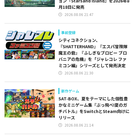
ョン『Starsand Island』を2026年8
月18日に発売
2026.08.06 21:47
事前登録
シティコネクション、
『SHATTERHAND』『エスパ冒険隊
魔王の砦』『ふしぎなブロビー ブロ
バニアの危機』を「ジャレコレ ファ
ミコン編」シリーズとして発売決定
2026.08.06 21:30
新作ゲーム
SAT-BOX、夏をテーマにした個性豊
かなミニゲーム集『ぶっ飛べ!夏のガ
チバトル』をSwitchとSteam向けに
リリース
2026.08.06 21:14