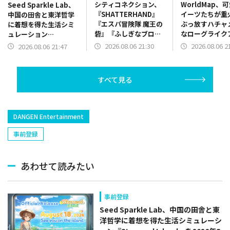
シティコネクション、
WorldMap、
Seed Sparkle Lab、
『SHATTERHAND』
イーツたちが重
中国の田舎と東洋哲学
『エスパ冒険隊 魔王の
ぶっ放すハチャ
に着想を得た生活シミ
砦』『ふしぎなブロビ
なローグライク
ュレーション
ー ブロバニアの危機』
ョン『チョコレ
『Starsand Island』
2026.08.06 21:30
2026.08.06 2
2026.08.06 21:47
を「ジャレコレ ファミ
レード』体験版
を2026年8月18日に発
コン編」シリーズとし
ース
売
て発売決定
すべて見る
DANGEN Entertainment
事前登録
あわせて読みたい
事前登録
Seed Sparkle Lab、中国の田舎と東
洋哲学に着想を得た生活シミュレーシ