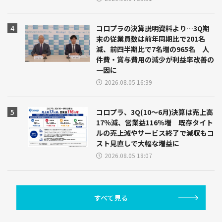
コロプラの決算説明資料より…3Q期
末の従業員数は前年同期比で201名
減、前四半期比で7名増の965名 人
件費・賞与費用の減少が利益率改善の
一因に
2026.08.05 16:39
コロプラ、3Q(10～6月)決算は売上高
17％減、営業益116％増 既存タイト
ルの売上減やサービス終了で減収もコ
スト見直しで大幅な増益に
2026.08.05 18:07
すべて見る