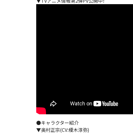
▼TVアニメ情報第2弾PV公開中!
●キャラクター紹介
▼奥村正宗(CV:榎木淳弥)