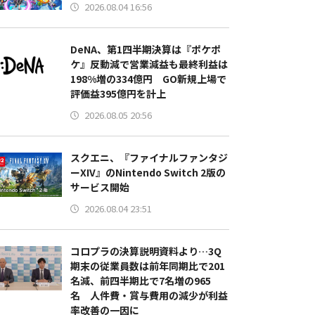
2026.08.04 16:56
DeNA、第1四半期決算は『ポケポ
ケ』反動減で営業減益も最終利益は
198%増の334億円 GO新規上場で
評価益395億円を計上
2026.08.05 20:56
スクエニ、『ファイナルファンタジ
ーXIV』のNintendo Switch 2版の
サービス開始
2026.08.04 23:51
コロプラの決算説明資料より…3Q
期末の従業員数は前年同期比で201
名減、前四半期比で7名増の965
名 人件費・賞与費用の減少が利益
率改善の一因に