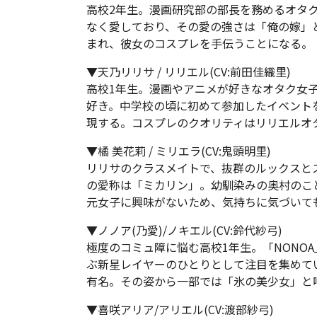
高校2年生。漫画研究部の部長を務めるオタ
なく愛しており、その愛の強さは「俺の嫁」
まれ、彼女のコスプレを手伝うことになる。
▼天乃リリサ / リリエル(CV:前田佳織里)
高校1年生。漫画やアニメが好きなオタク女
好き。中学校の頃に初めて参加したイベント
現する。コスプレのクオリティはリリエルオ
▼橘 美花莉 / ミリエラ(CV:鬼頭明里)
リリサのクラスメイトで、抜群のルックスと
の愛称は「ミカリン」。幼馴染みの奥村のこと
元女子に興味がないため、気持ちに気づいて
▼ノノア(乃愛)/ノキエル(CV:鈴代紗弓)
極度のコミュ障に悩む高校1年生。「NONO
ぶ新星レイヤーのひとりとして注目を集めて
有名。その姿から一部では「氷の美少女」と
▼喜咲アリア/アリエル(CV:渡部紗弓)