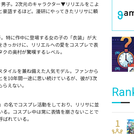
ク男子。2次元のキャラクター▼リリエルをこよ
と豪語するほど。漫研にやってきたリリサに頼
子。特に作中に登場する女の子の「衣装」が大
をきっかけに、リリエルへの愛をコスプレで表
タクの奥村が驚嘆するレベル。
スタイルを兼ね備えた人気モデル。ファンから
を10年間一途に思い続けているが、彼が3次
もらえない。
Ran
A」の名でコスプレ活動をしており、リリサに並
いる。コスプレ中は常に表情を崩さないことで
呼ばれている。