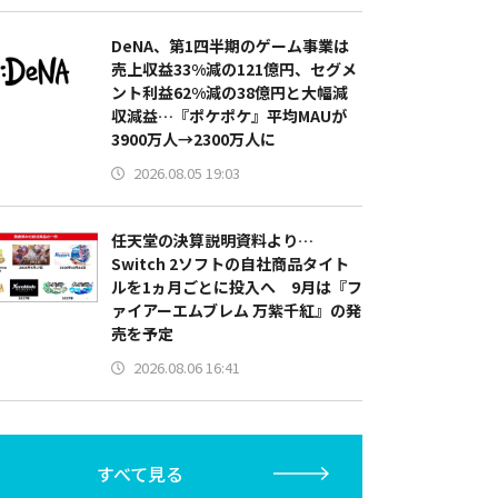
DeNA、第1四半期のゲーム事業は
売上収益33%減の121億円、セグメ
ント利益62%減の38億円と大幅減
収減益…『ポケポケ』平均MAUが
3900万人→2300万人に
2026.08.05 19:03
任天堂の決算説明資料より…
Switch 2ソフトの自社商品タイト
ルを1ヵ月ごとに投入へ 9月は『フ
ァイアーエムブレム 万紫千紅』の発
売を予定
2026.08.06 16:41
すべて見る