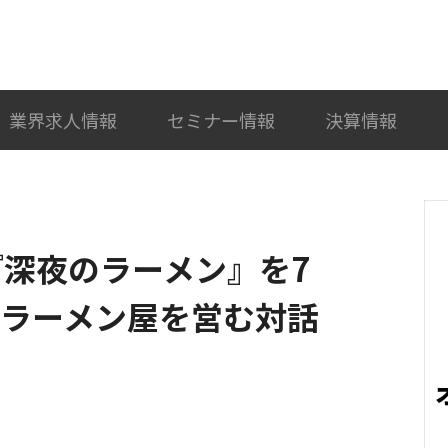
検索
カテゴリ選択
業界求人情報
セミナー情報
決算情報
es、『深夜のラーメン』を7
のラーメン屋を営む対話