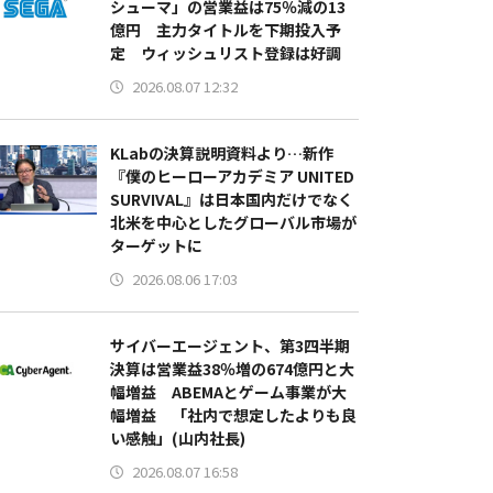
シューマ」の営業益は75％減の13
億円 主力タイトルを下期投入予
定 ウィッシュリスト登録は好調
2026.08.07 12:32
KLabの決算説明資料より…新作
『僕のヒーローアカデミア UNITED
SURVIVAL』は日本国内だけでなく
北米を中心としたグローバル市場が
ターゲットに
2026.08.06 17:03
サイバーエージェント、第3四半期
決算は営業益38％増の674億円と大
幅増益 ABEMAとゲーム事業が大
幅増益 「社内で想定したよりも良
い感触」(山内社長)
2026.08.07 16:58