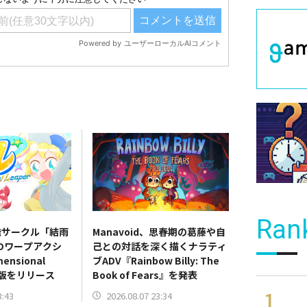
Ran
発サークル「結雨
Manavoid、思春期の葛藤や自
Dワープアクシ
己との対話を深く描くナラティ
nsional
ブADV『Rainbow Billy: The
験版をリリース
Book of Fears』を発表
3:43
2026.08.07 23:34