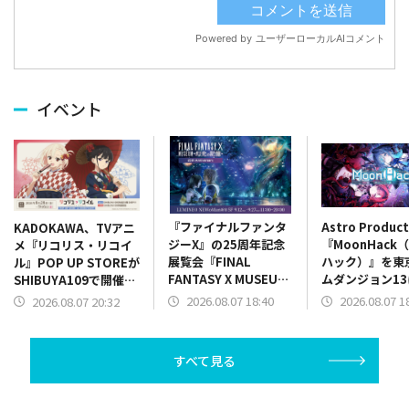
イベント
『ファイナルファンタ
Astro Produc
KADOKAWA、TVアニ
ジーX』の25周年記念
『MoonHack
メ『リコリス・リコイ
展覧会『FINAL
ハック）』を東
ル』POP UP STOREが
FANTASY X MUSEUM-
ムダンジョン13
SHIBUYA109で開催決
幻光の記憶-』チケット
展！リズムアク
定
2026.08.07 18:40
2026.08.07 1
2026.08.07 20:32
発売開始！限定グッズ
パートを実際に
情報も一部公開
可能
すべて見る