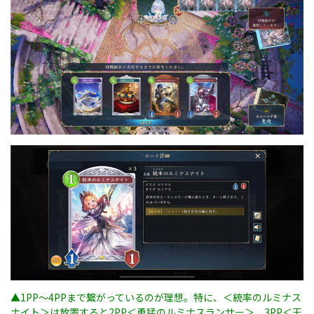
▲1PP～4PPまで繋がっているのが理想。特に、
＜統率のルミナス
ナイト＞は放置すると2PP＜勇猛のルミナスランサー＞、3PP＜王