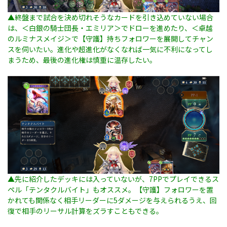
▲終盤まで試合を決め切れそうなカードを引き込めていない場合
は、＜白銀の騎士団長・エミリア＞でドローを進めたり、＜卓越
のルミナスメイジ＞で【守護】持ちフォロワーを展開してチャン
スを伺いたい。進化や超進化がなくなれば一気に不利になってし
まうため、最後の進化権は慎重に温存したい。
▲先に紹介したデッキには入っていないが、7PPでプレイできるス
ペル「テンタクルバイト」もオススメ。【守護】フォロワーを置
かれても関係なく相手リーダーに5ダメージを与えられるうえ、回
復で相手のリーサル計算をズラすこともできる。