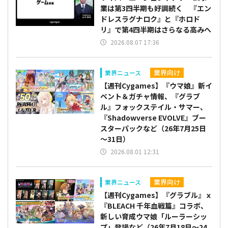
業は第3四半期も好調続く 『エン
ドレスラグナロク』と『ホロド
リ』で第4四半期はさらなる高みへ
2026.08.07 17:36
業界向け
業界ニュース
【週刊Cygames】『ウマ娘』新イ
ベント＆ガチャ情報、『グラブ
ル』フォックステイル・サマー、
『Shadowverse EVOLVE』ブー
スターパックなど（26年7月25日
～31日）
2026.08.01 12:31
業界向け
業界ニュース
【週刊Cygames】『グラブル』ｘ
『BLEACH 千年血戦篇』コラボ、
新しい育成ウマ娘「ルーラーシッ
プ」登場など（26年7月18日～24