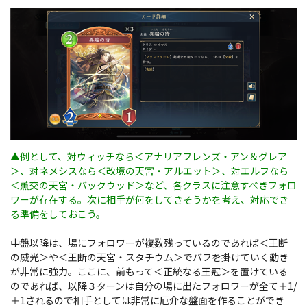
▲例として、対ウィッチなら＜アナリアフレンズ・アン＆グレア
＞、対ネメシスなら＜改境の天宮・アルエット＞、対エルフなら
＜薫交の天宮・バックウッド＞など、各クラスに注意すべきフォロ
ワーが存在する。次に相手が何をしてきそうかを考え、対応でき
る準備をしておこう。
中盤以降は、場にフォロワーが複数残っているのであれば＜王断
の威光＞や＜王断の天宮・スタチウム＞でバフを掛けていく動き
が非常に強力。ここに、前もって＜正統なる王冠＞を置けている
のであれば、以降３ターンは自分の場に出たフォロワーが全て＋1/
＋1されるので相手としては非常に厄介な盤面を作ることができ