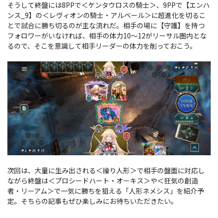
そうして終盤には8PPで＜ケンタウロスの騎士＞、9PPで【エンハ
ンス_9】の＜レヴィオンの騎士・アルベール＞に超進化を切るこ
とで試合に勝ち切るのが主な流れだ。相手の場に【守護】を持つ
フォロワーがいなければ、相手の体力10～12がリーサル圏内とな
るので、そこを意識して相手リーダーの体力を削っておこう。
次回は、大量に生み出される＜操り人形＞で相手の盤面に対応し
ながら終盤は＜ブロシードハート・オーキス＞や＜狂気の創造
者・リーアム＞で一気に勝ちを狙える「人形ネメシス」を紹介予
定。そちらの記事もぜひ楽しみにお待ちいただきたい。