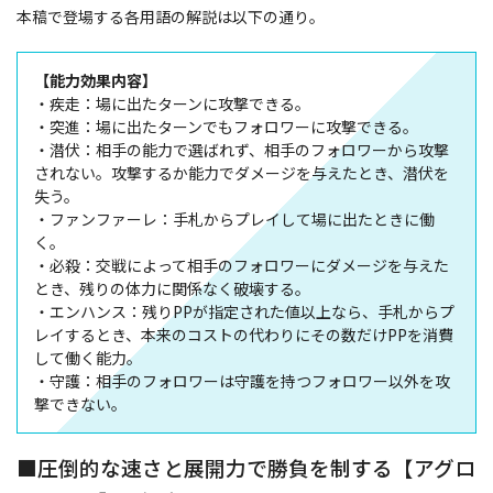
本稿で登場する各用語の解説は以下の通り。
【能力効果内容】
・疾走：場に出たターンに攻撃できる。
・突進：場に出たターンでもフォロワーに攻撃できる。
・潜伏：相手の能力で選ばれず、相手のフォロワーから攻撃
されない。攻撃するか能力でダメージを与えたとき、潜伏を
失う。
・ファンファーレ：手札からプレイして場に出たときに働
く。
・必殺：交戦によって相手のフォロワーにダメージを与えた
とき、残りの体力に関係なく破壊する。
・エンハンス：残りPPが指定された値以上なら、手札からプ
レイするとき、本来のコストの代わりにその数だけPPを消費
して働く能力。
・守護：相手のフォロワーは守護を持つフォロワー以外を攻
撃できない。
■圧倒的な速さと展開力で勝負を制する【アグロ