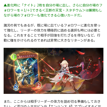
▲進化時に「ナイト」2枚を自分の場に出し、さらに自分の場のフ
ォロワーを＋1/＋1できる＜王断の天宮・スタチウム＞は展開もし
ながら場のフォロワーも強化できる心強いカードだ。
諸刃の剣でもあるが、既に場に出ているフォロワーに進化を使っ
て強化し、リーダーの体力を積極的に詰める選択も時には必要と
なる。これをすることで相手が回復を打たざるを得ないなど、行
動に枷をかけられるのであれば非常に大きなリターンがある。
また、ここからは相手リーダーの体力を詰め切る準備もしておき
たい。＜忍びのムササビ＞や【エンハンス_6】でプレイする＜サ