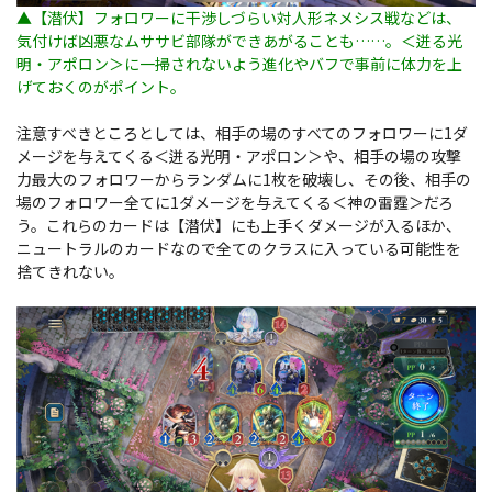
▲【潜伏】フォロワーに干渉しづらい対人形ネメシス戦などは、
気付けば凶悪なムササビ部隊ができあがることも……。＜迸る光
明・アポロン＞に一掃されないよう
進化やバフで事前に体力を上
げておくのが
ポイント。
注意すべきところとしては、相手の場のすべてのフォロワーに1ダ
メージを与えてくる＜迸る光明・アポロン＞や、相手の場の攻撃
力最大のフォロワーからランダムに1枚を破壊し、その後、相手の
場のフォロワー全てに1ダメージを与えてくる＜神の雷霆＞だろ
う。これらのカードは【潜伏】にも上手くダメージが入るほか、
ニュートラルのカードなので全てのクラスに入っている可能性を
捨てきれない。