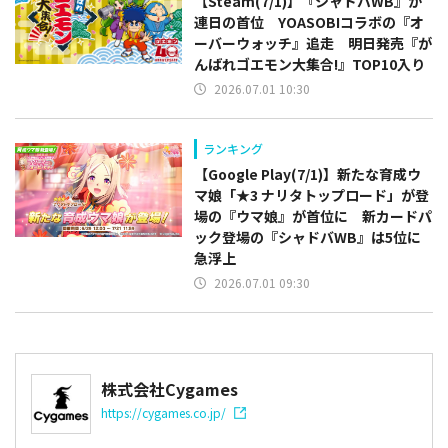
【Steam(7/1)】『シャドバWB』が
連日の首位 YOASOBIコラボの『オ
ーバーウォッチ』追走 明日発売『が
んばれゴエモン大集合!』TOP10入り
2026.07.01 10:30
ランキング
【Google Play(7/1)】新たな育成ウ
マ娘「★3 ナリタトップロード」が登
場の『ウマ娘』が首位に 新カードパ
ック登場の『シャドバWB』は5位に
急浮上
2026.07.01 09:30
株式会社Cygames
https://cygames.co.jp/