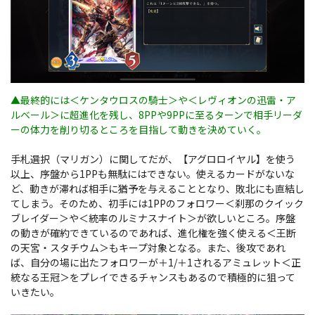
▲最終的には＜ケンタウロスの騎士＞や＜レヴィオンの迅雷・ア
ルベール＞に超進化を残し、8PPや9PPに至るターンで相手リーダ
ーの体力を削り切るところを目指して動きを決めていく。
手札選択（マリガン）に関してだが、【アグロロイヤル】を使う
以上、序盤から1PPも無駄にはできない。使えるカードがないな
ど、動きが滞れば相手に猶予を与えることとなり、敗北にも直結し
てしまう。そのため、初手には1PPのフォロワー＜刹那のクイック
ブレイダー＞や＜統率のルミナスナイト＞が欲しいところ。序盤
の動きが確約できているのであれば、進化権を強く使える＜王断
の天宮・スタチウム＞もキープ対象となる。また、後攻であれ
ば、自分の場に出たフォロワーが＋1/＋1されるアミュレット＜正
統なる王冠＞をプレイできるチャンスもあるので積極的に狙って
いきたい。