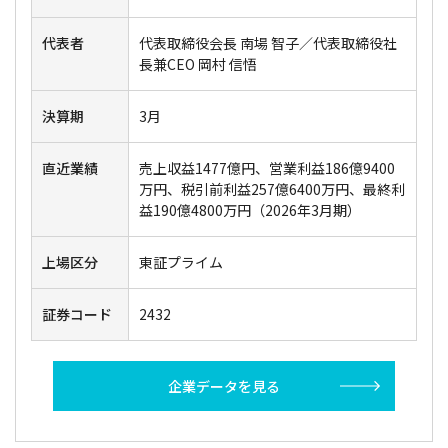
代表者
代表取締役会長 南場 智子／代表取締役社
長兼CEO 岡村 信悟
決算期
3月
直近業績
売上収益1477億円、営業利益186億9400
万円、税引前利益257億6400万円、最終利
益190億4800万円（2026年3月期）
上場区分
東証プライム
証券コード
2432
企業データを見る