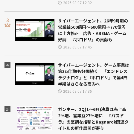
2026.08.07 12:32
サイバーエージェント、26年9月期の
営業益500億円～600億円→770億円
に上方修正 広告・ABEMA・ゲーム
好調 『ホロドリ』の貢献も
2026.08.07 17:45
サイバーエージェント、ゲーム事業は
第3四半期も好調続く 『エンドレス
ラグナロク』と『ホロドリ』で第4四
半期はさらなる高みへ
2026.08.07 17:36
ガンホー、2Q(1～6月)決算は売上高
2％増、営業益27％増に 『パズド
ラ』の堅調な推移とRagnarok関連タ
イトルの新作展開が寄与