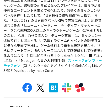
かを氏による人気劇画「ゴルゴ13」シリーズを題材としたソーシ
ャルゲーム。諜報部の司令官となったプレイヤーは、世界中から
優秀なエージェントを集めて強化したり、数多くのミッションや
バトルを遂行したりして、“世界最強の諜報組織”を目指す。 ま
た、「ゴルゴ13」の世界観をバトルRPGで忠実に再現し、原作で
おなじみの「ヒューム・ガードナー」や「デイブ・マッカートニ
ー」を含む総勢300人以上のキャラクターがゲーム中に登場すると
のこと。 なお、原作の主人公「デューク東郷」は、ミッションを
進めて行くと発生する「ボス戦」やゲーム内イベントの開催時な
ど様々な場面で登場し、ゲーム進行上で重要な役割を果たす。さ
らにスマートフォン版のリリースに合わせて諜報員としても登場す
るようになり、仲間に加えられるようになったようだ。 ■『ゴル
ゴ13』（「Mobage」会員のみ利用可能）
スマートフォン
フィー
チャフォン
(C)さいとう・たかを／リイド社 (C)DeNA Co., Ltd. ／
SMDE Developed by Index Corp.