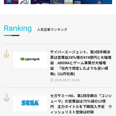
Ranking
人気記事ランキング
サイバーエージェント、第3四半期決
算は営業益38％増の674億円と大幅増
益 ABEMAとゲーム事業が大幅増
益 「社内で想定したよりも良い感
触」(山内社長)
2026.08.07 16:58
セガサミーHD、第1四半期の「コンシ
ューマ」の営業益は75％減の13億
円 主力タイトルを下期投入予定 ウ
ィッシュリスト登録は好調