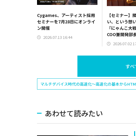
Cygames、アーティスト採用
【セミナー】
セミナーを7月28日にオンライ
い、という想
ン開催
『にゃんこ大
COO兼開発部
2026.07.13 16:44
が明かす4つの
2026.07.02 1
組むIP展開と
すべ
マルチデバイス時代の高速化〜高速化の基本からHTM
あわせて読みたい