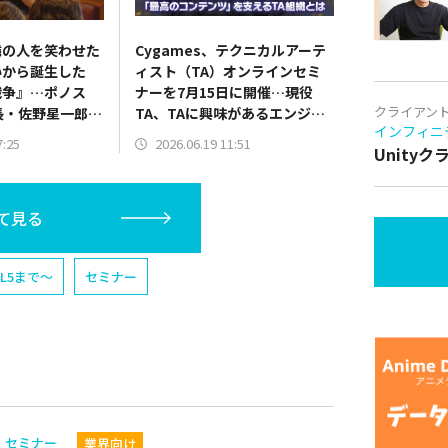
隣の人を笑わせた
Cygames、テクニカルアーテ
いから誕生した
ィスト（TA）オンラインセミ
戦争』…ポノス
ナーを7月15日に開催…現役
クライアン
長・佐野星一郎氏
TA、TAに興味があるエンジニ
インフィニ
事業領域で取り
アやデザイナーは注目！
7:25
2026.06.19 11:51
Unity
今後の展望
て見る
L5まで〜
セミナー
セミナー
業界向け