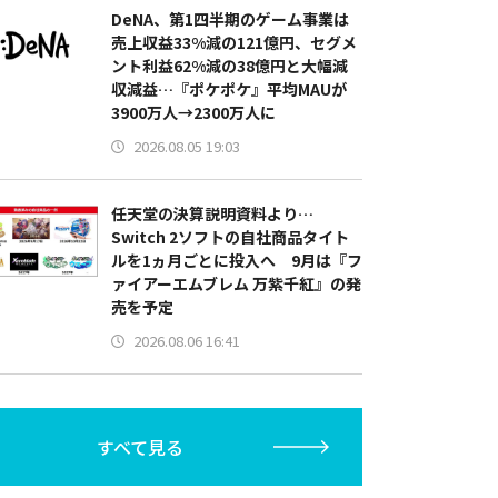
DeNA、第1四半期のゲーム事業は
売上収益33%減の121億円、セグメ
ント利益62%減の38億円と大幅減
収減益…『ポケポケ』平均MAUが
3900万人→2300万人に
2026.08.05 19:03
任天堂の決算説明資料より…
Switch 2ソフトの自社商品タイト
ルを1ヵ月ごとに投入へ 9月は『フ
ァイアーエムブレム 万紫千紅』の発
売を予定
2026.08.06 16:41
すべて見る