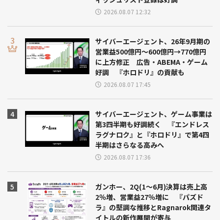
2026.08.07 12:32
サイバーエージェント、26年9月期の
営業益500億円～600億円→770億円
に上方修正 広告・ABEMA・ゲーム
好調 『ホロドリ』の貢献も
2026.08.07 17:45
サイバーエージェント、ゲーム事業は
第3四半期も好調続く 『エンドレス
ラグナロク』と『ホロドリ』で第4四
半期はさらなる高みへ
2026.08.07 17:36
ガンホー、2Q(1～6月)決算は売上高
2％増、営業益27％増に 『パズド
ラ』の堅調な推移とRagnarok関連タ
イトルの新作展開が寄与