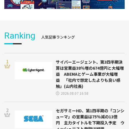
Ranking
人気記事ランキング
サイバーエージェント、第3四半期決
算は営業益38％増の674億円と大幅増
益 ABEMAとゲーム事業が大幅増
益 「社内で想定したよりも良い感
触」(山内社長)
2026.08.07 16:58
セガサミーHD、第1四半期の「コンシ
ューマ」の営業益は75％減の13億
円 主力タイトルを下期投入予定 ウ
ィッシュリスト登録は好調