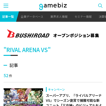
記事一覧
企業データベース
業界求人情報
セミナー情報
決算
"RIVAL ARENA VS"
記事
52
件
キャンペーン
スーパーアプリ、『ライバルアリーナ
VS』でシーズン褒賞で捕獲可能な新
ユニット「三女神」のビジュアルおよ