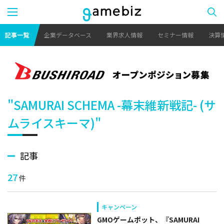
記事一覧
企業データベース
業界求人情報
セミナー情報
決算
"SAMURAI SCHEMA -幕末維新戦記- (サ
ムライスキーマ)"
記事
27
件
キャンペーン
GMOゲームポット、『SAMURAI