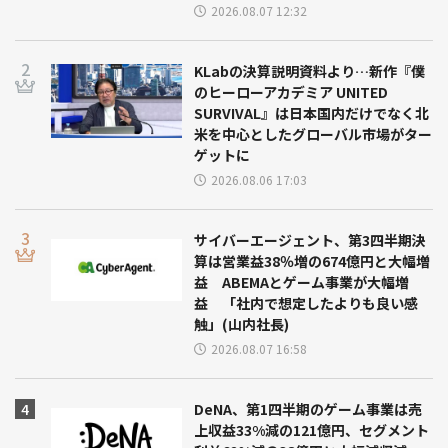
2026.08.07 12:32
KLabの決算説明資料より…新作『僕
のヒーローアカデミア UNITED
SURVIVAL』は日本国内だけでなく北
米を中心としたグローバル市場がター
ゲットに
2026.08.06 17:03
サイバーエージェント、第3四半期決
算は営業益38％増の674億円と大幅増
益 ABEMAとゲーム事業が大幅増
益 「社内で想定したよりも良い感
触」(山内社長)
2026.08.07 16:58
DeNA、第1四半期のゲーム事業は売
上収益33%減の121億円、セグメント