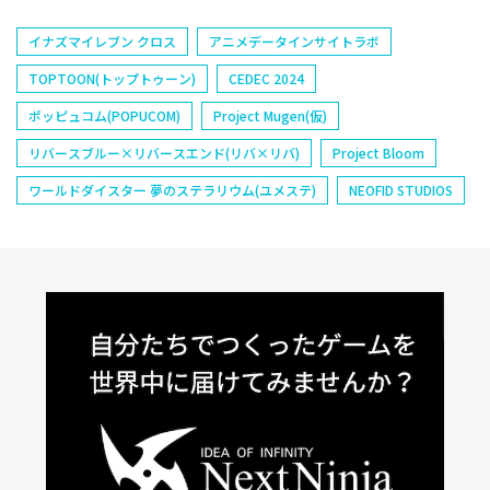
イナズマイレブン クロス
アニメデータインサイトラボ
TOPTOON(トップトゥーン)
CEDEC 2024
ポッピュコム(POPUCOM)
Project Mugen(仮)
リバースブルー×リバースエンド(リバ×リバ)
Project Bloom
ワールドダイスター 夢のステラリウム(ユメステ)
NEOFID STUDIOS