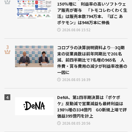
150％増に 利益率の高いソフトウェ
ア販売が寄与 『トモコレわくわく生
活』は販売本数794万本、『ぽこ あ
ポケモン』は946万本に伸長
2026.08.06 15:52
コロプラの決算説明資料より…3Q期
末の従業員数は前年同期比で201名
減、前四半期比で7名増の965名 人
件費・賞与費用の減少が利益率改善の
一因に
2026.08.05 16:39
DeNA、第1四半期決算は『ポケポ
ケ』反動減で営業減益も最終利益は
198%増の334億円 GO新規上場で評
価益395億円を計上
2026.08.05 20:56