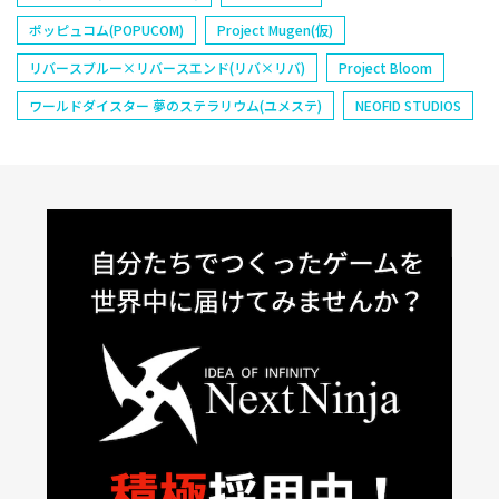
ポッピュコム(POPUCOM)
Project Mugen(仮)
リバースブルー×リバースエンド(リバ×リバ)
Project Bloom
ワールドダイスター 夢のステラリウム(ユメステ)
NEOFID STUDIOS