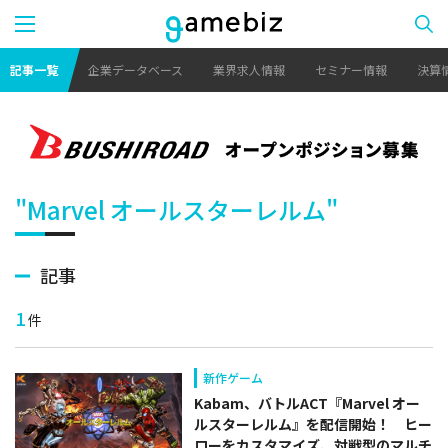
記事一覧
企業データベース
業界求人情報
セミナー情報
決算
"Marvel オールスターレルム"
記事
1
件
新作ゲーム
Kabam、バトルACT『Marvel オー
ルスターレルム』を配信開始！ ヒー
ローをカスタマイズ、対戦型のマルチ