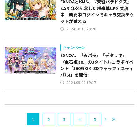
EXNOAとKMS、『天啓パラドクス』
2.5周年を記念した超豪華CPを実施
中 期間中ログインでキャラ交換チケ
ットが貰える
2024.10.15 20:28
キャンペーン
EXNOA、『天パラ』『デタリキ』
『宝石姫Re』の3タイトルコラボイベ
ント「360度OK! 3Dキャラフェスティ
バル!」を開催!
2024.05.08 19:17
1
2
3
4
5