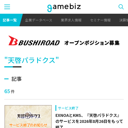
記事一覧
企業データベース
業界求人情報
セミナー情報
決算
"天啓パラドクス"
記事
65
件
サービス終了
EXNOAとKMS、『天啓パラドクス』
のサービスを2026年8月26日をもって
終了