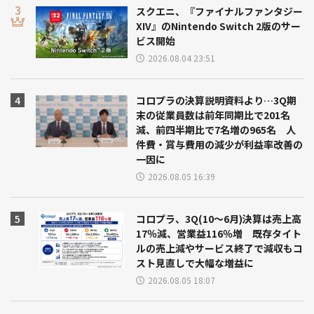
スクエニ、『ファイナルファンタジー
XIV』のNintendo Switch 2版のサー
ビス開始
2026.08.04 23:51
コロプラの決算説明資料より…3Q期
末の従業員数は前年同期比で201名
減、前四半期比で7名増の965名 人
件費・賞与費用の減少が利益率改善の
一因に
2026.08.05 16:39
コロプラ、3Q(10～6月)決算は売上高
17％減、営業益116％増 既存タイト
ルの売上減やサービス終了で減収もコ
スト見直しで大幅な増益に
2026.08.05 18:07