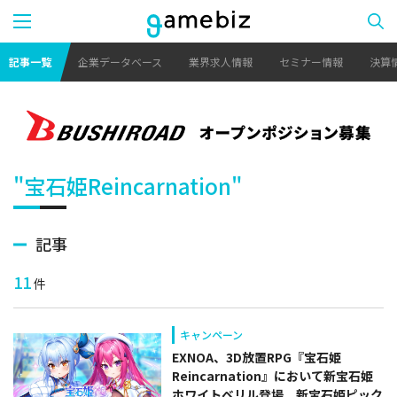
記事一覧
企業データベース
業界求人情報
セミナー情報
決算
"宝石姫Reincarnation"
記事
11
件
キャンペーン
EXNOA、3D放置RPG『宝石姫
Reincarnation』において新宝石姫
ホワイトベリル登場 新宝石姫ピック