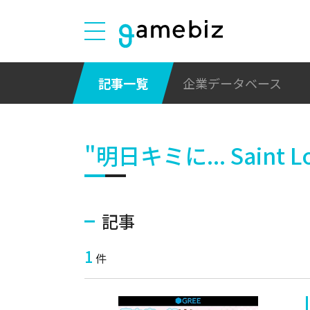
記事一覧
企業データベース
"明日キミに... Saint Lo
記事
1
件