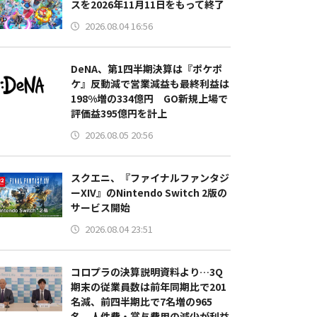
スを2026年11月11日をもって終了
2026.08.04 16:56
DeNA、第1四半期決算は『ポケポ
ケ』反動減で営業減益も最終利益は
198%増の334億円 GO新規上場で
評価益395億円を計上
2026.08.05 20:56
スクエニ、『ファイナルファンタジ
ーXIV』のNintendo Switch 2版の
サービス開始
2026.08.04 23:51
コロプラの決算説明資料より…3Q
期末の従業員数は前年同期比で201
名減、前四半期比で7名増の965
名 人件費・賞与費用の減少が利益