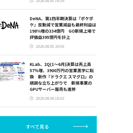
2026.08.05 16:39
DeNA、第1四半期決算は『ポケポ
ケ』反動減で営業減益も最終利益は
198%増の334億円 GO新規上場で
評価益395億円を計上
2026.08.05 20:56
KLab、2Q(1～6月)決算は売上高
57％増、3900万円の営業黒字に転
換 新作『ドラクエ スマグロ』の
順調な立ち上がりで 新規事業の
GPUサーバー販売も進捗
2026.08.06 16:02
すべて見る