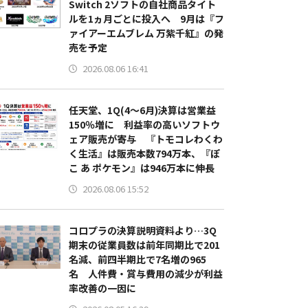
Switch 2ソフトの自社商品タイト
ルを1ヵ月ごとに投入へ 9月は『フ
ァイアーエムブレム 万紫千紅』の発
売を予定
2026.08.06 16:41
任天堂、1Q(4～6月)決算は営業益
150％増に 利益率の高いソフトウ
ェア販売が寄与 『トモコレわくわ
く生活』は販売本数794万本、『ぽ
こ あ ポケモン』は946万本に伸長
2026.08.06 15:52
コロプラの決算説明資料より…3Q
期末の従業員数は前年同期比で201
名減、前四半期比で7名増の965
名 人件費・賞与費用の減少が利益
率改善の一因に