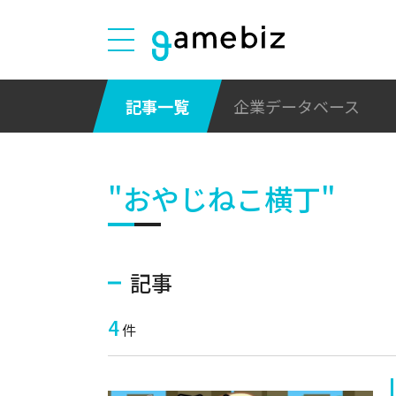
記事一覧
企業データベース
"おやじねこ横丁"
記事
4
件