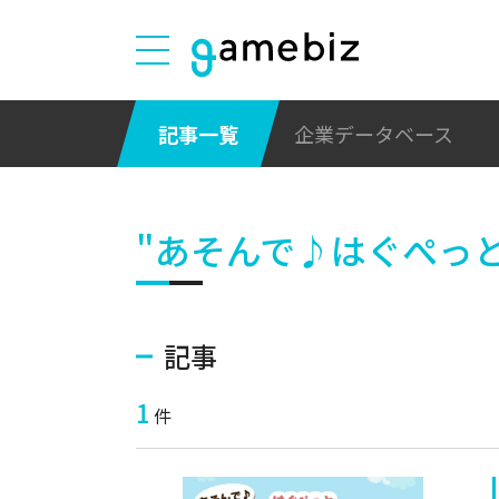
記事一覧
企業データベース
"あそんで♪はぐぺっと
記事
1
件