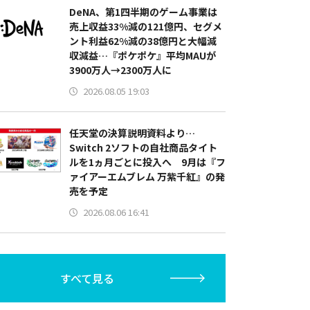
DeNA、第1四半期のゲーム事業は
売上収益33%減の121億円、セグメ
ント利益62%減の38億円と大幅減
収減益…『ポケポケ』平均MAUが
3900万人→2300万人に
2026.08.05 19:03
任天堂の決算説明資料より…
Switch 2ソフトの自社商品タイト
ルを1ヵ月ごとに投入へ 9月は『フ
ァイアーエムブレム 万紫千紅』の発
売を予定
2026.08.06 16:41
すべて見る