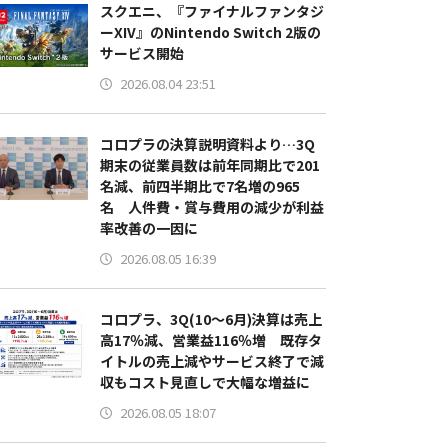
スクエニ、『ファイナルファンタジ
ーXIV』のNintendo Switch 2版の
サービス開始
2026.08.04 23:51
コロプラの決算説明資料より…3Q
期末の従業員数は前年同期比で201
名減、前四半期比で7名増の965
名 人件費・賞与費用の減少が利益
率改善の一因に
2026.08.05 16:39
コロプラ、3Q(10～6月)決算は売上
高17％減、営業益116％増 既存タ
イトルの売上減やサービス終了で減
収もコスト見直しで大幅な増益に
2026.08.05 18:07