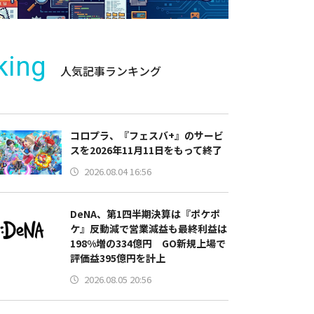
king
人気記事ランキング
コロプラ、『フェスバ+』のサービ
スを2026年11月11日をもって終了
2026.08.04 16:56
DeNA、第1四半期決算は『ポケポ
ケ』反動減で営業減益も最終利益は
198%増の334億円 GO新規上場で
評価益395億円を計上
2026.08.05 20:56