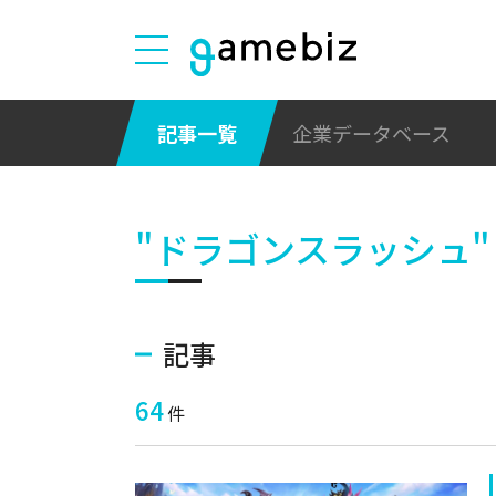
記事一覧
企業データベース
"ドラゴンスラッシュ"
記事
64
件