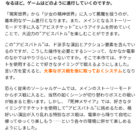
――
なるほど。ゲームはどのように進行していくのですか。
「現実世界」から「少女の精神世界」に入って悪魔を祓うのが、
基本的なゲーム進行となります。また、メインとなるストーリー
モードで手に入る“アビスチケット”というアイテムを貯めていく
ことで、大迫力の“アビスバトル”を楽しむことができます。
この“アビスバトル”は、ド派手な演出とアクション要素を含んでい
るのですが、こうした操作を必要とするシーンって、なかなか電車
のなかではやりづらいじゃないですか。そこで本作では、チケッ
トを使用することで好きなタイミングで戦えるようにしました。
言い方を変えると、
大事なボス戦を後に取っておくシステム
となり
ます。
恐らく従来のソーシャルゲームでは、メインのストーリーモード
からボス戦に入ると、当然の如くシーンが切り替わりボスとの戦い
が始まると思います。しかし、『死神メサイア』では、好きなタ
イミングでチケットを使用して“アビスバトル”に挑めるため、格
好いい演出が入り乱れる特別なボス戦は、電車から降りて自宅に
帰ってゆっくり楽しもう……という各々の環境に併せて楽しめる
ようにしました。