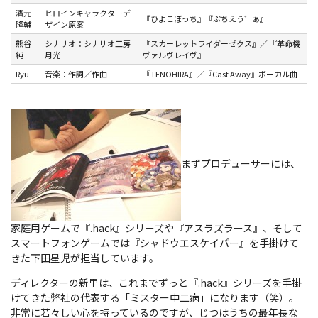
濱元
ヒロインキャラクターデ
『ひよこぼっち』『ぷちえう゛ぁ』
隆輔
ザイン原案
熊谷
シナリオ：シナリオ工房
『スカーレットライダーゼクス』／ 『革命機
純
月光
ヴァルヴレイヴ』
Ryu
音楽：作詞／作曲
『TENOHIRA』／『Cast Away』ボーカル曲
まずプロデューサーには、
家庭用ゲームで『.hack』シリーズや『アスラズラース』、そして
スマートフォンゲームでは『シャドウエスケイパー』を手掛けて
きた下田星児が担当しています。
ディレクターの新里は、これまでずっと『.hack』シリーズを手掛
けてきた弊社の代表する「ミスター中二病」になります（笑）。
非常に若々しい心を持っているのですが、じつはうちの最年長な