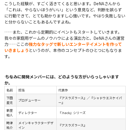
こうした経験が、すごく活きてくると思います。DeNAさんから
「これは、やらないほうがいい」という意見など、判断を誤らず
に行動できて、とても助かりますし心強いです。やはり失敗しない
と分からないこともあるんですよね。
……また、これから定期的にイベントもスタートしていきます。
我々の家庭用ゲームのノウハウによる演出力と、DeNAさんの運営
力……ここの
強力なタッグで新しいエンターテイメントを作って
いきましょう
というのが、本作のコンセプトのひとつにもなりま
す。
――
ちなみに開発メンバーには、どのような方がいらっしゃいます
か。
名前
担当
代表作
下田
『アスラズラース』／『シャドウエスケイパ
プロデューサー
星児
ー』
新里
ディレクター
『.hack』シリーズ
裕人
時津
メインキャラクターデザ
『アスラズラース』
祐介
イン