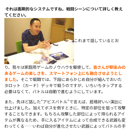
――
それは画期的なシステムですね。戦闘シーンについて詳しく教え
てください。
これまで話しているとお
り、我々は家庭用ゲームのノウハウを駆使して、
皆さんが馴染みの
あるゲームの楽しさを、スマートフォン上にも融合させようとし
ました
。そこで戦闘では、下段にあらかじめ自分が組んでおいた
タロット（カード）デッキで戦うのですが、いちいちタップする
必要はなくて、バトルは自動で進むようにしています。
また、先ほど話した“アビスバトル”で言えば、超格好いい演出に
仕上げました。加えてボスを倒すときに、特定の部位を狙って攻撃
することもできます。もちろん攻撃した部位によって得られるアイ
テムが異なるため、手に入るアイテムによって合成できる武器も変
わってくる……いわば自分が進化させたい武器によってバトルの手