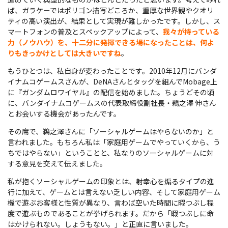
ば、ガラケーではポリゴン描写どころか、重厚な世界観やクオリ
ティの高い演出が、結果として実現が難しかったです。しかし、ス
マートフォンの普及とスペックアップによって、
我々が持っている
力（ノウハウ）を、十二分に発揮できる場になったことは、何よ
りもきっかけとしては大きいですね
。
もうひとつは、私自身が変わったことです。2010年12月にバンダ
イナムコゲームスさんが、DeNAさんとタッグを組んでMobage上
に『ガンダムロワイヤル』の配信を始めました。ちょうどその頃
に、バンダイナムコゲームスの代表取締役副社長・鵜之澤 伸さん
とお会いする機会があったんです。
その席で、鵜之澤さんに「ソーシャルゲームはやらないのか」と
言われました。もちろん私は「家庭用ゲームでやっていくから、う
ちではやらない」ということと、私なりのソーシャルゲームに対
する意見を交えて伝えました。
私が抱くソーシャルゲームの印象とは、射幸心を煽るタイプの進
行に加えて、ゲームとは言えない乏しい内容、そして家庭用ゲーム
機で遊ぶお客様と性質が異なり、言わば空いた時間に暇つぶし程
度で遊ぶものであることが挙げられます。だから「暇つぶしに命
はかけられない。しょうもない。」と正直に言いました。