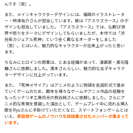
んです（笑）。
また、メインキャラクターデザインには、福岡のイラストレータ
ー・時津祐介さんが担当しています。彼は『アスラズラース』のデ
ザインも担当していました。『アスラズラース』では、仏教SF世
界や怒りをテーマにデザインしてもらいましたが、本作では「渋
谷系カジュアル死神」という全く異なるオーダーをしました
（笑）。とはいえ、魅力的なキャラクターが出来上がったと思い
ます。
ちなみにヒロインの原案は、とある経緯があって、漫画家・濱元隆
輔さんに依頼しました。濱本さんらしい、魅力的な女子キャラク
ターデザインに仕上がっています。
また、『死神メサイア』はアニメのように物語を各話形式で進め
ていくゲームのため、脚本を様々なゲームやアニメ作品の経験を
もったシナリオ工房月光の熊谷純さんに依頼しました。さらにア
ニメ的な表現を意識した演出として、ゲームプレイ中に流れる挿入
歌をRyuさんに手掛けていただくなど、スマートフォンゲームとは
いえ、
家庭用ゲームのノウハウを総結集させたメンバーが集まって
います
。