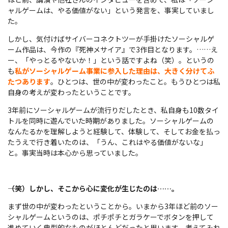
ャルゲームは、やる価値がない」という発言を、事実していまし
た。
しかし、気付けばサイバーコネクトツーが手掛けたソーシャルゲ
ーム作品は、今作の『死神メサイア』で3作目となります。……え
ー、「やっとるやないか！」という話ですよね（笑）。というの
も
私がソーシャルゲーム事業に参入した理由は、大きく分けてふ
たつあります
。ひとつは、世の中が変わったこと。もうひとつは私
自身の考えが変わったということです。
3年前にソーシャルゲームが流行りだしたとき、私自身も10数タイ
トルを同時に遊んでいた時期がありました。ソーシャルゲームの
なんたるかを理解しようと経験して、体験して、そしてお金を払っ
たうえで行き着いたのは、「うん、これはやる価値がないな」
と。事実当時は本心から思っていました。
――（笑）しかし、そこから心に変化が生じたのは……。
まず世の中が変わったということから。いまから3年ほど前のソー
シャルゲームというのは、ポチポチとガラケーでボタンを押して
進めていく典型的なものがほとんどだったと思います。考えてみれ