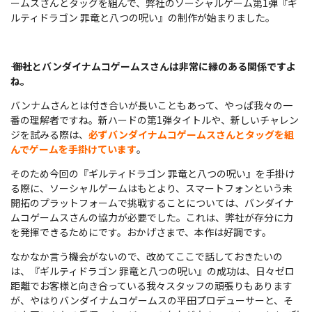
ームスさんとタッグを組んで、弊社のソーシャルゲーム第1弾『ギ
ルティドラゴン 罪竜と八つの呪い』の制作が始まりました。
――
御社とバンダイナムコゲームスさんは非常に縁のある関係ですよ
ね。
バンナムさんとは付き合いが長いこともあって、やっぱ我々の一
番の理解者ですね。新ハードの第1弾タイトルや、新しいチャレン
ジを試みる際は、
必ずバンダイナムコゲームスさんとタッグを組
んでゲームを手掛けています
。
そのため今回の『ギルティドラゴン 罪竜と八つの呪い』を手掛け
る際に、ソーシャルゲームはもとより、スマートフォンという未
開拓のプラットフォームで挑戦することについては、バンダイナ
ムコゲームスさんの協力が必要でした。これは、弊社が存分に力
を発揮できるためにです。おかげさまで、本作は好調です。
なかなか言う機会がないので、改めてここで話しておきたいの
は、『ギルティドラゴン 罪竜と八つの呪い』の成功は、日々ゼロ
距離でお客様と向き合っている我々スタッフの頑張りもあります
が、やはりバンダイナムコゲームスの平田プロデューサーと、そ