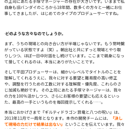
の上司にあたる手塚マネージャーの存在が大きいです。いままで私
自身も旧バンダイのころから18年間、数多くの方々と一緒にお仕
事してきましたが、はじめてのタイプのプロデューサーですね。
――
どのような方々なのでしょうか。
まず、うちの現場との向き合い方が半端じゃないです。もう常時繋
がっている状態ですよ（笑）。朝出社と共にずっと現場とやり取
りしつつ、ほぼ一日中対話をし続けています。ここまで親身になっ
て接してくれるのは、本当にありがたいことです。
そして平田プロデューサーは、細かいレベルでタイトルのことを
理解してくれるうえに、我々に対する要望と難易度の高い修正
や、調整を行うための工数に対する理解度・優先度、これらのさ
じ加減も絶妙です。 その上司にあたる手塚マネージャーは、我々
の力を100％活かしつつ、さらにお客様の要望にも応えるといっ
た、最高の一手というものを毎回提示してくれる……。
本当におかげさまで『ギルティドラゴン 罪竜と八つの呪い』は、
2013年11月で一周年となります。本作の開発チームには、
「決し
て現場の力だけで結果は出ない」
ということを伝えています。我々