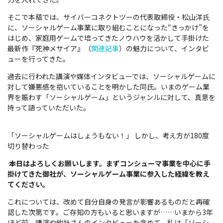
そこで本稿では、サイバーコネクトツーの代表取締役・松山洋氏
に、ソーシャルゲーム事業に取り組むことになった“きっかけ”を
はじめ、家庭用ゲームで培ってきたノウハウを活かして手掛けた
最新作『死神メサイア』（
関連記事
）の魅力について、インタビ
ューを行ってきた。
過去に行われた講演や媒体インタビューでは、ソーシャルゲームに
対して嫌悪感を抱いていることを明かした同氏。いまのゲーム業
界を賑わす「ソーシャルゲーム」というジャンルに対して、真意を
持って語っていただいた。
「ソーシャルゲームはしょうもない！」 しかし、考え方が180度
切り替わった
―― 本日はよろしくお願いします。まずコンシューマ事業を中心に手
掛けてきた御社が、ソーシャルゲーム事業に参入した経緯を教え
てください。
これについては、改めて自分自身の発言が影響あるものだと再確
認した次第です。ご存知の方もいると思いますが……いまから3年
ほど前、講演や他社さんのインタビューを含めて、私は「ソーシ