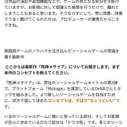
は作品の演出や追加機能などで、ゲームの核となる部分を手掛け
ていますが、お客様に対して間違えた施策を行うだけで、離れて
しまうこともあると思います。そうならずにして、常に改善、改善
でうまく繋げてこられたのは、プロデューサーが優秀だからこそ
ですね。
家庭用ゲームのノウハウを注ぎ込んだソーシャルゲームの常識を
覆す最新作
――
ここからは最新作『死神メサイア』についてお聞きします。まず
本作のコンセプトを教えてください。
『死神メサイア』は、弊社のソーシャルゲームタイトルの第3弾
で、プラットフォーム「Mobage」を運営しているDeNAさんとタ
ッグを組みました。より新しいソーシャルゲームを目指すため
に、双方で話して決めた
コンセプトは、ずばり“ちょうどいい”で
す
。
いまのソーシャルゲームに無いと思っている部分、そしてお客様
が恐らく求めているだろう部分は「ドラマ性」です。多くのソーシ