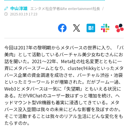
中山淳雄
エンタメ社会学者&Re entertainment社長
/
2025.03.19 17:23
今回は2017年の黎明期からメタバースの世界に入り、「バ
美肉」として活動しているバーチャル美少女ねむさんにお
話を聞いた。2021～22年、Meta社の社名変更とともに一
斉にメタバースブームとなり、cluster/Hikkyといったメタ
バース企業の資金調達を成功させ、バーチャル渋谷・池袋
といったミラーワールドが増築された。だがブーム一過、
Web3とメタバースは一気に「失望期」ともいえる状況に
ある。だがVRChatのユーザー数はずっと増加を続け、ヘ
ッドマウント型VR機器も着実に浸透してきている。メタ
バース没入空間は我々の未来にどんな影響を及ぼすのか。
そこで活動することは我々のリアル生活にどんな変化をも
たらすのか。