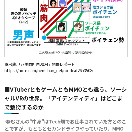
※出典:「バ美肉紅白2024」開催レポート
https://note.com/nemchan_nel/n/ndcaf26b3508c
■VTuberともゲームともMMOとも違う、ソーシ
ャルVRの世界。「アイデンティティ」はどこま
で敷衍するのか
――:ねむさんの“中身"はTech畑でお仕事されていた方とのこ
とですが、もともとセカンドライフやっていたり、MMO