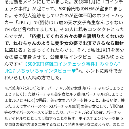
る活動をメインにしていました。2018年1月に「コインチ
ェック事件」が起こって、580億円ものNEMが盗まれまし
た。その犯人追跡をしていたのが正体不明のホワイトハッ
カー「JK17」で(招待は17歳の天才女子高生なんじゃない
か!?など言われてました)。その人に私もコンタクトとった
んですが、
「応援してくれる方々の夢を裏切りたくないの
で、ねむちゃんのように美少女の姿で出演できるなら取材
に応じる」
と語ってくれたんです。それで私はJK17を美少
女の姿に変身させて、公開単独インタビューに踏み切った
んです<“
【580億円盗難コインチェック事件】みなりん*
JK17 いちゃいちゃインタビュー♥
">。ホントに素朴でか
わいらしい人柄の方でした。
※バ美肉(バびにく)とは、バーチャル美少女受肉(バーチャルびしょうじ
ょじゅにく)またはバーチャル美少女セルフ受肉(バーチャルびしょうじ
ょセルフじゅにく)の略語。美少女のアバターを纏うこと、あるいは、纏
ったうえでサイバースペース(バーチャル空間)の美少女として、VRChat
等のサイバースペースで活動したり、バーチャルYouTuber、バーチャ
ルアイドルなどとして活動することを指す。ボイスチェンジャーを使う
か自身の発声方法を工夫するなどして発声を美少女に変えるか、または