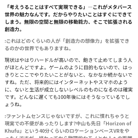
「考えうることはすべて実現できる」―これがメタバース
世界の魅力なんです。だからやりたいことはすぐにできて
しまう。無限の空間と無限の移動能力、そこで拡張される
創造力。
――:これはどのくらいの人が「創造力の想像力」を拡張でき
るのかの世界でもありますね。
現状はやはりハードルが高いので、飽きて止めてしまう人
がほとんどですよ。ゲームのように目的もないので、はっ
きりとここでやりたいことがないと、なかなか続かないで
すね。ただ、将来的にはインターネットやスマホのよう
に、ないと生活が成立しないレベルのものになるのは確実
です。どんなに遅くても100年後にはそうなっているでし
ょうね。
――:ファントムセンスじゃないですが、これに慣れちゃうと
現実での不便があったりします?中山も先日「Horizon of
Khufu」という40分くらいのロケーションベースVRをや
ったんですが、終わってから物理的なモノとか人への距離