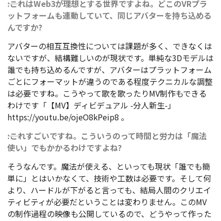
――:これはWeb3が理想とする世界ですよね。どこのVRプラ
ットフォームも連動していて、同じアバターを持ち込める
んですか?
アバターの相互互換性については課題が多く、できなくは
ないですが、結構難しいのが現状です。単純な3Dモデルは
誰でも持ち込めるんですが、アバターはプラットフォーム
ごとにフォーマットが違うのである程度テクニカルな調整
は必要ですね。こうやって歌を歌ったりMV制作もできる
わけです「【MV】ディビデュアル -分人新生-」
https://youtu.be/ojeO8kPeip8 。
――:これすごいですね。こういうのって時間と労力は「魔法
使い」でもかかるわけですよね?
そうなんです。魔法が使える、といっても現状「誰でも簡
単に」とはいかなくて、技術や工数は必要です。そして何
より、ハードルが下がると言っても、結局人間のクリエイ
ティビティが必要だということは変わりません。このMV
の制作過程の映像も公開しているので、どうやって作った