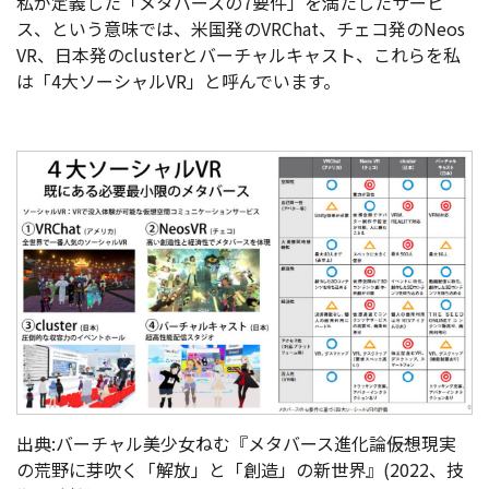
私が定義した「メタバースの7要件」を満たしたサービ
ス、という意味では、米国発のVRChat、チェコ発のNeos
VR、日本発のclusterとバーチャルキャスト、これらを私
は「4大ソーシャルVR」と呼んでいます。
出典:バーチャル美少女ねむ『メタバース進化論――仮想現実
の荒野に芽吹く「解放」と「創造」の新世界』(2022、技