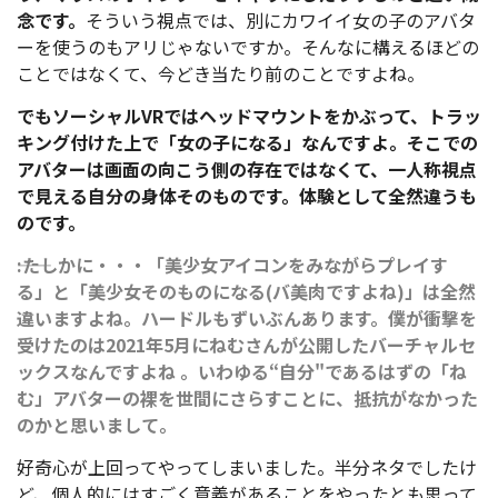
念です。
そういう視点では、別にカワイイ女の子のアバタ
ーを使うのもアリじゃないですか。そんなに構えるほどの
ことではなくて、今どき当たり前のことですよね。
でもソーシャルVRではヘッドマウントをかぶって、トラッ
キング付けた上で「女の子になる」なんですよ。そこでの
アバターは画面の向こう側の存在ではなくて、一人称視点
で見える自分の身体そのものです。体験として全然違うも
のです。
――:たしかに・・・「美少女アイコンをみながらプレイす
る」と「美少女そのものになる(バ美肉ですよね)」は全然
違いますよね。ハードルもずいぶんあります。僕が衝撃を
受けたのは2021年5月にねむさんが公開したバーチャルセ
ックスなんですよね 。いわゆる“自分"であるはずの「ね
む」アバターの裸を世間にさらすことに、抵抗がなかった
のかと思いまして。
好奇心が上回ってやってしまいました。半分ネタでしたけ
ど、個人的にはすごく意義があることをやったとも思って