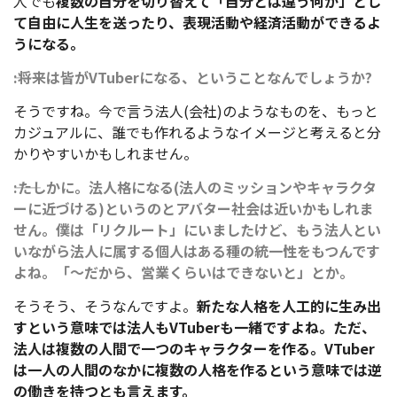
人でも
複数の自分を切り替えて「自分とは違う何か」とし
て自由に人生を送ったり、表現活動や経済活動ができるよ
うになる。
――:将来は皆がVTuberになる、ということなんでしょうか?
そうですね。今で言う法人(会社)のようなものを、もっと
カジュアルに、誰でも作れるようなイメージと考えると分
かりやすいかもしれません。
――:たしかに。法人格になる(法人のミッションやキャラクタ
ーに近づける)というのとアバター社会は近いかもしれま
せん。僕は「リクルート」にいましたけど、もう法人とい
いながら法人に属する個人はある種の統一性をもつんです
よね。「～だから、営業くらいはできないと」とか。
そうそう、そうなんですよ。
新たな人格を人工的に生み出
すという意味では法人もVTuberも一緒ですよね。ただ、
法人は複数の人間で一つのキャラクターを作る。VTuber
は一人の人間のなかに複数の人格を作るという意味では逆
の働きを持つとも言えます。