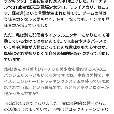
ランキング」で当初私は約20人中14位でした。バーチャ
ルYouTuber四天王(電脳少女シロ、ミライアカリ、ねこま
す、輝夜月)という言葉が生まれた時です。ブームの時は
登録者数を競う必要もなく、何もしなくてもチャンネル登
録者数が増えていました。
ただ、私は別に配信者やインフルエンサーになりたくて活
動しているわけではないんです。VTuberやメタバースと
いう社会現象が人類にとってどんな意味をもたらすのか、
単純にそれが知りたくて自分の知的好奇心に従って活動し
ています。
――:ねむさんはバ美肉(バーチャル美少女を受肉する人)のエ
バンジェリストともいえる方ですよね。中身は男性で、ボ
イスチェンジャーとトラッキングシステムを使っていまお
話されている、という理解です。もともとテクノロジーが
強かったんですか?
Tech畑の出身ではありました。実は金融的な興味からこ
の活動ははじまっていて、当初はブロックチェーンに関わ