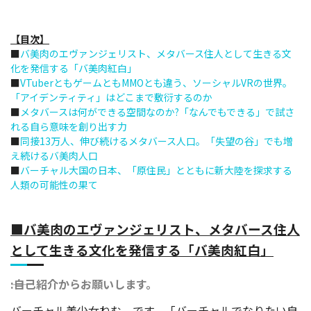
【目次】
■
バ美肉のエヴァンジェリスト、メタバース住人として生きる文
化を発信する「バ美肉紅白」
■
VTuberともゲームともMMOとも違う、ソーシャルVRの世界。
「アイデンティティ」はどこまで敷衍するのか
■
メタバースは何ができる空間なのか?「なんでもできる」で試さ
れる自ら意味を創り出す力
■
同接13万人、伸び続けるメタバース人口。「失望の谷」でも増
え続けるバ美肉人口
■
バーチャル大国の日本、「原住民」とともに新大陸を探求する
人類の可能性の果て
■バ美肉のエヴァンジェリスト、メタバース住人
として生きる文化を発信する「バ美肉紅白」
――:自己紹介からお願いします。
バーチャル美少女ねむ、です。「バーチャルでなりたい自