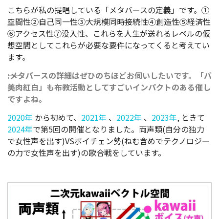
こちらが私の提唱している「メタバースの定義」です。①
空間性②自己同一性③大規模同時接続性④創造性⑤経済性
⑥アクセス性⑦没入性、これらを人生が送れるレベルの仮
想空間としてこれらが必要な要件になってくると考えてい
ます。
――:メタバースの詳細はぜひのちほどお伺いしたいです。「バ
美肉紅白」も布教活動としてすごいインパクトのある催し
ですよね。
2020年
から初めて、
2021年
、
2022年
、
2023年
, ときて
2024年
で第5回の開催となりました。両声類(自分の独力
で女性声を出す)VSボイチェン勢(ねむ含めでテクノロジー
の力で女性声を出す)の歌合戦をしています。