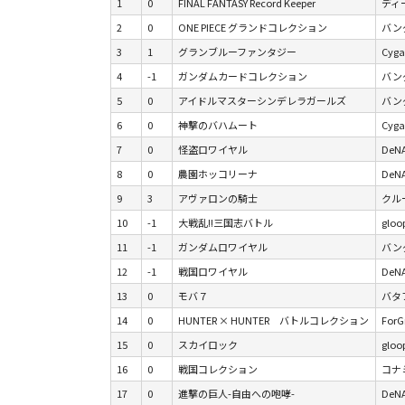
1
0
FINAL FANTASY Record Keeper
ディ
2
0
ONE PIECE グランドコレクション
バンダ
3
1
グランブルーファンタジー
Cyga
4
-1
ガンダムカードコレクション
バンダ
5
0
アイドルマスターシンデレラガールズ
バンダ
6
0
神撃のバハムート
Cyg
7
0
怪盗ロワイヤル
DeN
8
0
農園ホッコリーナ
DeN
9
3
アヴァロンの騎士
クルー
10
-1
大戦乱!!三国志バトル
gloo
11
-1
ガンダムロワイヤル
バンダ
12
-1
戦国ロワイヤル
DeN
13
0
モバ７
バタフ
14
0
HUNTER × HUNTER バトルコレクション
For
15
0
スカイロック
gloo
16
0
戦国コレクション
コナ
17
0
進撃の巨人-自由への咆哮-
DeN