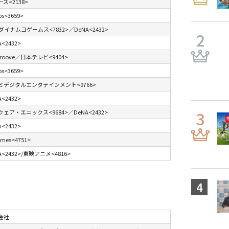
ズ<2138>
ps<3659>
イナムコゲームス<7832>／DeNA<2432>
A<2432>
Groove／日本テレビ<9404>
ps<3659>
ミデジタルエンタテインメント<9766>
A<2432>
ェア・エニックス<9684>／DeNA<2432>
A<2432>
mes<4751>
A<2432>/東映アニメ<4816>
会社