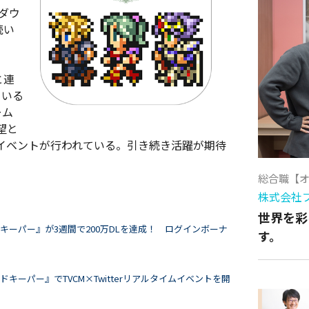
ダウ
続い
と連
ている
ーム
望と
イベントが行われている。引き続き活躍が期待
総合職【
株式会社
世界を彩
キーパー』が3週間で200万DLを達成！ ログインボーナ
す。
キーパー』でTVCM×Twitterリアルタイムイベントを開