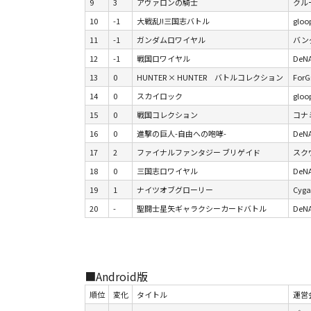
9
3
アヴァロンの騎士
クルー
10
-1
大戦乱!!三国志バトル
gloo
11
-1
ガンダムロワイヤル
バンダ
12
-1
戦国ロワイヤル
DeN
13
0
HUNTER × HUNTER バトルコレクション
For
14
0
スカイロック
gloo
15
0
戦国コレクション
コナ
16
0
進撃の巨人-自由への咆哮-
DeN
17
2
ファイナルファンタジー ブリゲイド
スクウ
18
0
三国志ロワイヤル
DeN
19
1
ナイツオブグローリー
Cyga
20
-
聖闘士星矢ギャラクシーカードバトル
DeN
■Android版
順位
変化
タイトル
運営