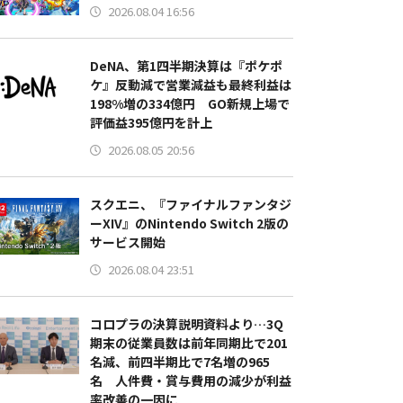
2026.08.04 16:56
DeNA、第1四半期決算は『ポケポ
ケ』反動減で営業減益も最終利益は
198%増の334億円 GO新規上場で
評価益395億円を計上
2026.08.05 20:56
スクエニ、『ファイナルファンタジ
ーXIV』のNintendo Switch 2版の
サービス開始
2026.08.04 23:51
コロプラの決算説明資料より…3Q
期末の従業員数は前年同期比で201
名減、前四半期比で7名増の965
名 人件費・賞与費用の減少が利益
率改善の一因に