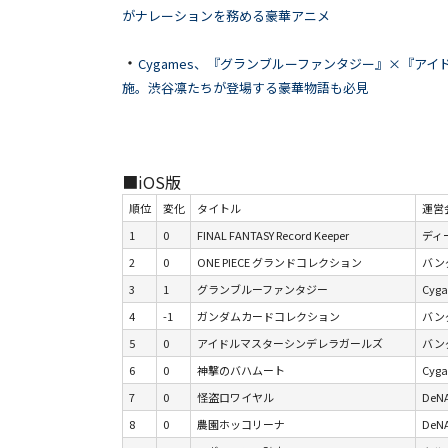
がナレーションを務める豪華アニメ
・
Cygames、『グランブルーファンタジー』×『ア
施。渋谷凛たちが登場する豪華物語も必見
■iOS版
順位
変化
タイトル
運営
1
0
FINAL FANTASY Record Keeper
ディ
2
0
ONE PIECE グランドコレクション
バンダ
3
1
グランブルーファンタジー
Cyga
4
-1
ガンダムカードコレクション
バンダ
5
0
アイドルマスターシンデレラガールズ
バンダ
6
0
神撃のバハムート
Cyg
7
0
怪盗ロワイヤル
DeN
8
0
農園ホッコリーナ
DeN