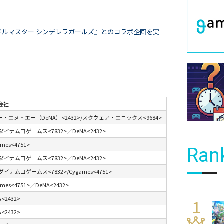
イドルマスター シンデレラガールズ』とのコラボ企画を実
会社
ー・エヌ・エー（DeNA）<2432>/スクウェア・エニックス<9684>
イナムコゲームス<7832>／DeNA<2432>
mes<4751>
Ran
イナムコゲームス<7832>／DeNA<2432>
イナムコゲームス<7832>/Cygames<4751>
ames<4751>／DeNA<2432>
A<2432>
A<2432>