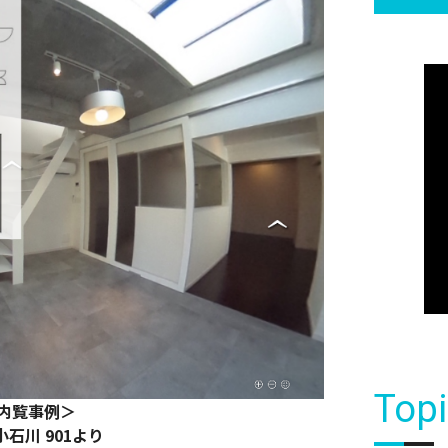
Top
内覧事例＞
小石川 901より