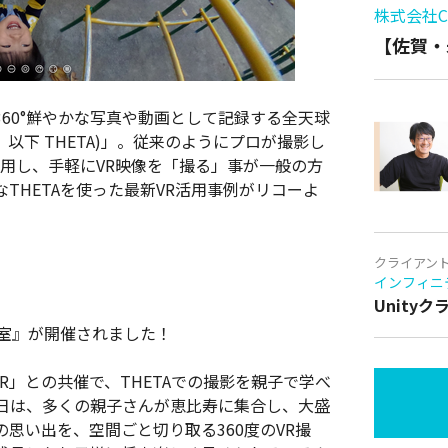
株式会社Cy
【佐賀・
60°鮮やかな写真や動画として記録する全天球
ータ、以下 THETA)」。従来のようにプロが撮影し
活用し、手軽にVR映像を「撮る」事が一般の方
THETAを使った最新VR活用事例がリコーよ
クライアン
インフィニ
Unity
教室』が開催されました！
VR」との共催で、THETAでの撮影を親子で学べ
日は、多くの親子さんが恵比寿に集合し、大盛
思い出を、空間ごと切り取る360度のVR撮