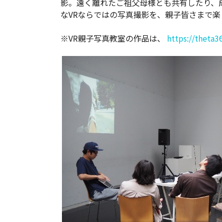
影。遠く離れたご祖父母様とも共有したり、
なVRならではの写真撮影を、親子皆さまで
※VR親子写真教室の作品は、
https://theta