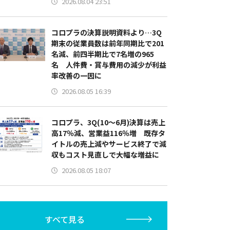
2026.08.04 23:51
コロプラの決算説明資料より…3Q
期末の従業員数は前年同期比で201
名減、前四半期比で7名増の965
名 人件費・賞与費用の減少が利益
率改善の一因に
2026.08.05 16:39
コロプラ、3Q(10～6月)決算は売上
高17％減、営業益116％増 既存タ
イトルの売上減やサービス終了で減
収もコスト見直しで大幅な増益に
2026.08.05 18:07
すべて見る