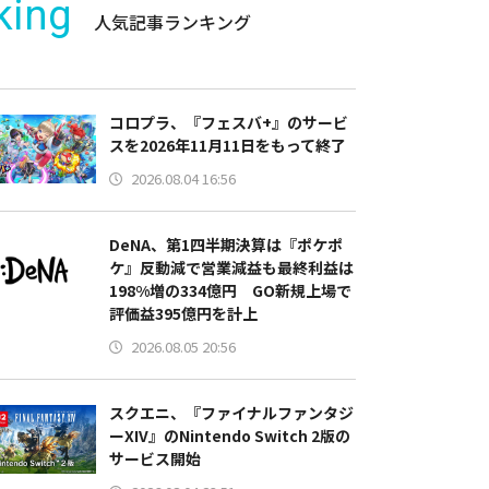
king
人気記事ランキング
コロプラ、『フェスバ+』のサービ
スを2026年11月11日をもって終了
2026.08.04 16:56
DeNA、第1四半期決算は『ポケポ
ケ』反動減で営業減益も最終利益は
198%増の334億円 GO新規上場で
評価益395億円を計上
2026.08.05 20:56
スクエニ、『ファイナルファンタジ
ーXIV』のNintendo Switch 2版の
サービス開始