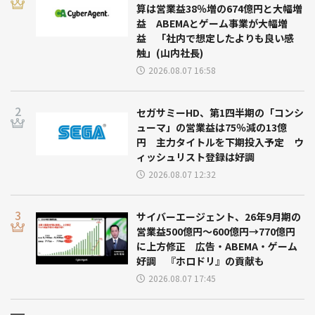
算は営業益38％増の674億円と大幅増
益 ABEMAとゲーム事業が大幅増
益 「社内で想定したよりも良い感
触」(山内社長)
2026.08.07 16:58
セガサミーHD、第1四半期の「コンシ
ューマ」の営業益は75％減の13億
円 主力タイトルを下期投入予定 ウ
ィッシュリスト登録は好調
2026.08.07 12:32
サイバーエージェント、26年9月期の
営業益500億円～600億円→770億円
に上方修正 広告・ABEMA・ゲーム
好調 『ホロドリ』の貢献も
2026.08.07 17:45