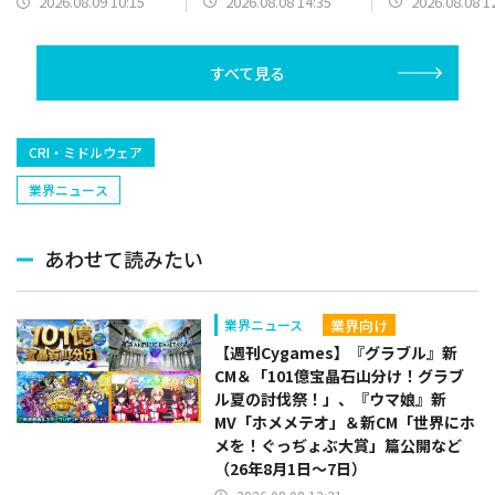
2026.08.08 14:35
2026.08.08 1
2026.08.09 10:15
上位に
App Storeでリリース
（2024年8月9日）
すべて見る
CRI・ミドルウェア
業界ニュース
あわせて読みたい
業界向け
業界ニュース
【週刊Cygames】『グラブル』新
CM＆「101億宝晶石山分け！グラブ
ル夏の討伐祭！」、『ウマ娘』新
MV「ホメメテオ」＆新CM「世界にホ
メを！ぐっぢょぶ大賞」篇公開など
（26年8月1日～7日）