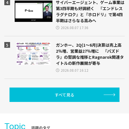
サイバーエージェント、ゲーム事業は
第3四半期も好調続く 『エンドレス
ラグナロク』と『ホロドリ』で第4四
半期はさらなる高みへ
2026.08.07 17:36
ガンホー、2Q(1～6月)決算は売上高
2％増、営業益27％増に 『パズド
ラ』の堅調な推移とRagnarok関連タ
イトルの新作展開が寄与
2026.08.07 16:12
すべて見る
Topic
話題のタグ