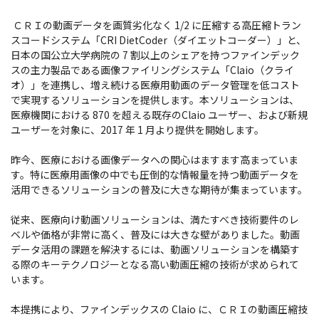
ＣＲＩの動画データを画質劣化なく 1/2 に圧縮する高圧縮トラン
スコードシステム「CRI DietCoder（ダイエットコーダー）」と、
日本の国公立大学病院の 7 割以上のシェアを持つファインデック
スの主力製品である画像ファイリングシステム「Claio（クライ
オ）」を連携し、増え続ける医療用動画のデータ管理を低コスト
で実現するソリューションを提供します。本ソリューションは、
医療機関における 870 を超える既存のClaio ユーザー、および新規
ユーザーを対象に、2017 年 1 月より提供を開始します。
昨今、医療における画像データへの関心はますます高まっていま
す。特に医療用画像の中でも圧倒的な情報量を持つ動画データを
活用できるソリューションの普及に大きな期待が集まっています。
従来、医療向け動画ソリューションは、満たすべき技術要件のレ
ベルや価格が非常に高く、普及には大きな壁がありました。動画
データ活用の課題を解決するには、動画ソリューションを構築す
る際のキーテクノロジーとなる高い動画圧縮の技術が求められて
います。
本提携により、ファインデックスの Claio に、ＣＲＩの動画圧縮技