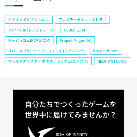
イナズマイレブン クロス
アニメデータインサイトラボ
TOPTOON(トップトゥーン)
CEDEC 2024
ポッピュコム(POPUCOM)
Project Mugen(仮)
リバースブルー×リバースエンド(リバ×リバ)
Project Bloom
ワールドダイスター 夢のステラリウム(ユメステ)
NEOFID STUDIOS