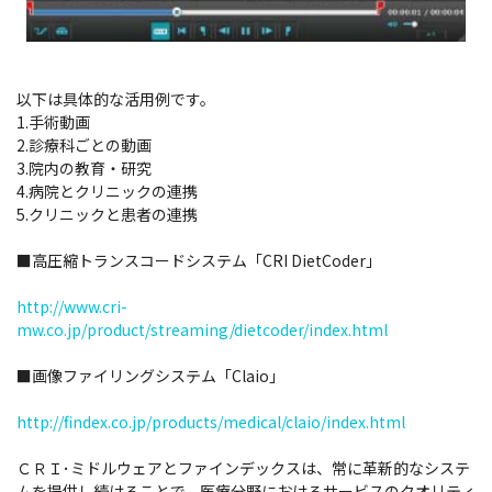
以下は具体的な活用例です。
1.手術動画
2.診療科ごとの動画
3.院内の教育・研究
4.病院とクリニックの連携
5.クリニックと患者の連携
■高圧縮トランスコードシステム「CRI DietCoder」
http://www.cri-
mw.co.jp/product/streaming/dietcoder/index.html
■画像ファイリングシステム「Claio」
http://findex.co.jp/products/medical/claio/index.html
ＣＲＩ･ミドルウェアとファインデックスは、常に革新的なシステ
ムを提供し続けることで、医療分野におけるサービスのクオリティ