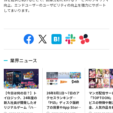
向上、エンドユーザーのユーザビリティの向上を強力にサポート
してまいります。
業界ニュース
26年8月1日～7日のア
マンガ配信サー
【今日は何の日？】ト
クセスランキング…
「TOPTOON
イロジック、24年度の
「PS5」ディスク版終
ビスの特徴や魅
新入社員が開発したオ
了の背景やApp Store
金、人気作品
リジナルゲーム『ハチ
振り返り、決算関係が
ランキングも毎
ャメチャロボット』を