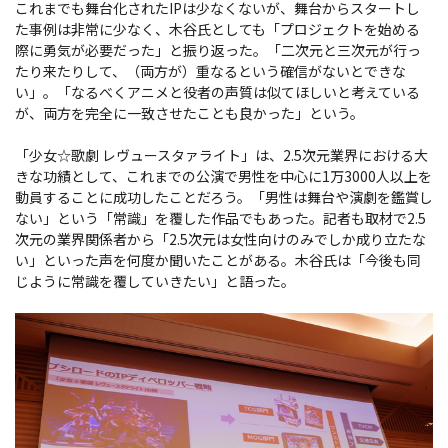
これまでも舞台化されたIPは少なくないが、舞台からスタートし
た事例は非常に少なく、木谷氏としても「プロジェクトを始める
際に勇気が必要だった」と振り返った。「二次元と三次元が行っ
たり来たりして、（両方が）重なるという確信がないとできな
い」。「なるべくアニメと役者の声質は似てほしいと考えている
が、両方を完全に一致させたことも良かった」という。
「少女☆歌劇 レヴュースタァライト」は、2.5次元業界における大
きな功績として、これまでの公演で男性を中心に1万3000人以上を
動員することに成功したことだろう。「男性は舞台や演劇を鑑賞し
ない」という「常識」を覆した作品でもあった。記者も取材で2.5
次元の業界関係者から「2.5次元は女性向けのみでしか成り立たな
い」といった声を何度か聞いたことがある。木谷氏は「今後も同
じように常識を覆していきたい」と語った。