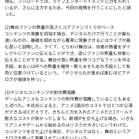
現在、ブシロードでは、ライブエンターテイメントに力を入れて
いるが、さらに注力するため、今回の提携を行うことにしたと語
った。
(2)舞台ファンの熱量の高さとコアファンづくりのベース
コンテンツの発展を目指す場合、デジタルだけで行うことが最も
速いものの、基礎を固めながら着実に発展させるにはライブが最
も良いと説明した。ライブ、とりわけ舞台は、役者の熱量をダイ
レクトにファンに伝えることができ、逆にファンの熱量も役者に
伝えることができる。舞台が高い熱量を持つコアなファンを作る
手段、あるいはIPへの熱量を維持・膨らますための手段として有
効と位置づけているという。「デジタル化が進めば進むほどアナ
ログが価値を持つ」。
(3)デジタルコンテンツの制作費高騰
ゲームもアニメもコンテンツの制作費が高騰していることもある
と述べた。木谷氏によると、アニメ1話分のコストでひとつの公演
ができるほどだそうで、きちんと力を入れたアニメだと1クールで
膨大なコストが掛かってしまう。新規IPを立ち上げる場合、いきな
りアニメやゲームから始めるのはリスクが大きいというわけだ。
コンテンツを立ち上げる場合、デジタルではなく、舞台というア
ナログを使って発展させていきたいという。