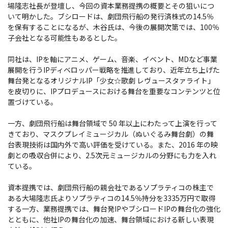
場隆志社長が登壇し、今回の資本業務提携の概要とその狙いにつ
いて明かした。ブシロードは、劇団飛行船の発行済株式の14.5％
を保有することになるが、木谷氏は、今後の展開次第では、100％
子会社となる可能性もあるとした。
同社は、IPを軸にアニメ、ゲーム、音楽、イベント、MDなど事業
展開を行うIPディベロッパー戦略を推進しており、近年立ち上げた
舞台発となるオリジナルIP「少女☆歌劇 レヴュースタァライト」
を皮切りに、IPプロデュースにおける舞台を重要なコンテンツと位
置づけている。
一方、劇団飛行船は舞台領域で 50 年以上にわたって上演を行って
きており、マスクプレイミュージカル（ぬいぐるみ舞台劇）の舞
台表現技術は国内外で高い評価を受けている。また、2016 年の映
劇との吸収合併により、2.5次元ミュージカルの分野にも力を入れ
ている。
資本提携では、劇団飛行船の親会社であるソプラティコの株主で
ある大場隆志氏よりソプラティコの14.5％持分を3335万円で取得
する一方、業務提携では、舞台発IPやブシロードIPの舞台化の強化
とともに、他社IPの舞台化の加速、舞台領域における新しい表現