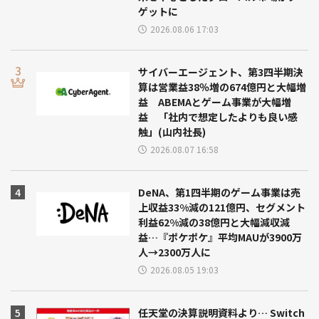
ゲットに
2026.08.06 17:03
サイバーエージェント、第3四半期決
算は営業益38％増の674億円と大幅増
益 ABEMAとゲーム事業が大幅増
益 「社内で想定したよりも良い感
触」(山内社長)
2026.08.07 16:58
DeNA、第1四半期のゲーム事業は売
上収益33%減の121億円、セグメント
利益62%減の38億円と大幅減収減
益…『ポケポケ』平均MAUが3900万
人→2300万人に
2026.08.05 19:03
任天堂の決算説明資料より… Switch