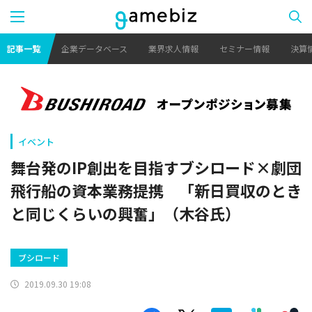
記事一覧
企業データベース
業界求人情報
セミナー情報
決算
イベント
舞台発のIP創出を目指すブシロード×劇団
飛行船の資本業務提携 「新日買収のとき
と同じくらいの興奮」（木谷氏）
ブシロード
2019.09.30 19:08