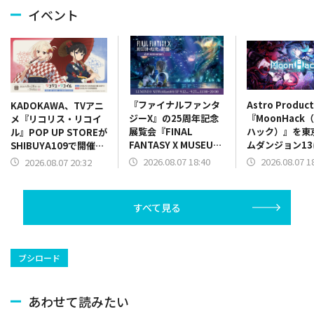
イベント
『ファイナルファンタ
Astro Produc
KADOKAWA、TVアニ
ジーX』の25周年記念
『MoonHack
メ『リコリス・リコイ
展覧会『FINAL
ハック）』を東
ル』POP UP STOREが
FANTASY X MUSEUM-
ムダンジョン13
SHIBUYA109で開催決
幻光の記憶-』チケット
展！リズムアク
定
2026.08.07 18:40
2026.08.07 1
2026.08.07 20:32
発売開始！限定グッズ
パートを実際に
情報も一部公開
可能
すべて見る
ブシロード
あわせて読みたい