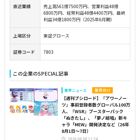
直近業績
売上高561億7500万円、営業利益48億
6800万円、経常利益48億4400万円、最終
利益34億1800万円（2025年6月期）
上場区分
東証グロース
証券コード
7803
この企業のSPECIAL記事
業界向け
業界ニュース
【週刊ブシロード】『アワーノー
ツ』事前登録者数グローバル100万
人、『WSR』ブースターパック
「ぬきたし」、「夢ノ結唱」新キ
ャラ「MEW」開発決定など（26年
8月1日～7日）
2026.08.08 11:24